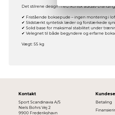
Dine valg anvendes på hele w
Det stilrene design med ikonisk adidas-branding
Vi og vores samarbejdspartne
✔ Fristående boksepude – ingen montering i lof
✔ Slidstærkt syntetisk læder og forstærkede syn
✔ Solid base for maksimal stabilitet under træni
Nogle er essentielle for, at 
✔ Velegnet til både begyndere og erfarne boks
forbedre den.
Vægt: 55 kg
Vi anvender også første- og tr
eller klik på “Tilpas” for at 
Kontakt
Kundese
Sport Scandinavia A/S
Betaling
Niels Bohrs Vej 2
Finansieri
9900 Frederikshavn