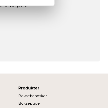
ert træningsrum.
ed fitnessshoppen.dk.
dan du bruger siden, så vi kan
r at fortsætte som angivet,
Produkter
Boksehandsker
Boksepude