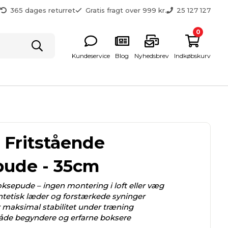
g
365 dages returret
Gratis fragt over 999 kr.
25 127 127
0
Kundeservice
Blog
Nyhedsbrev
Indkøbskurv
 Fritstående
ude - 35cm
ksepude – ingen montering i loft eller væg
ntetisk læder og forstærkede syninger
r maksimal stabilitet under træning
både begyndere og erfarne boksere