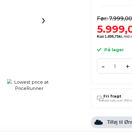
›
7.999,00
5.999,
På lager
-
+
Fri fragt
ved køb over 999 k
Tilføj til 