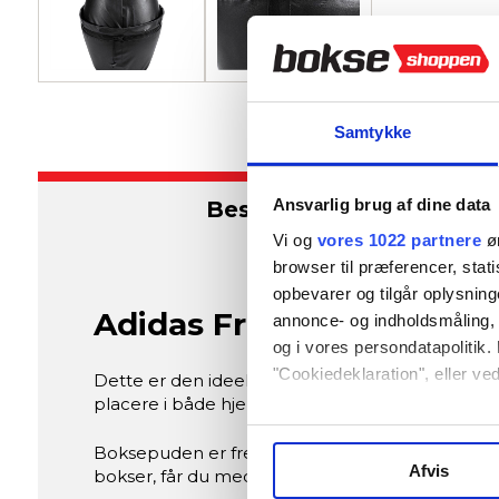
Samtykke
Ansvarlig brug af dine data
Beskrivelse
Vi og
vores 1022 partnere
øn
browser til præferencer, stat
opbevarer og tilgår oplysning
Adidas Fritstående Boks
annonce- og indholdsmåling,
og i vores persondatapolitik. 
"Cookiedeklaration", eller ved
Dette er den ideelle boksepude til dig, der vil 
placere i både hjemmet og træningslokalet, og den
Hvis du tillader det, vil vi og
Boksepuden er fremstillet i slidstærkt synteti
Indsamle præcise oplysni
Afvis
bokser, får du med ADIBAC38 en pålidelig partner 
Identificere din enhed ba