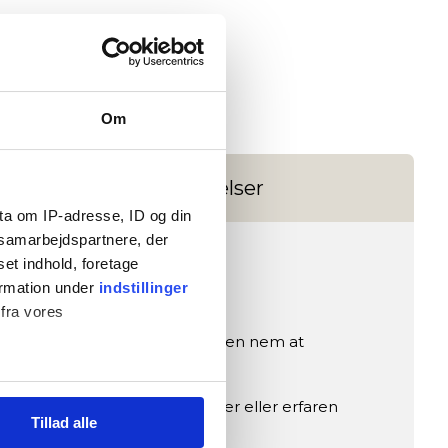
Om
Anmeldelser
ta om IP-adresse, ID og din
s samarbejdspartnere, der
set indhold, foretage
ormation under
indstillinger
 fra vores
en fristående konstruktion gør den nem at
og spark.
ug. Uanset om du er nybegynder eller erfaren
Tillad alle
)