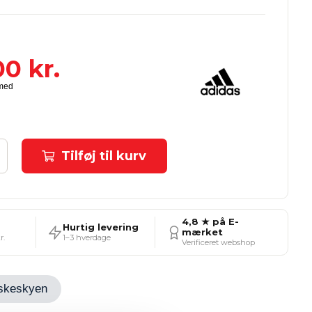
00
kr.
Tilføj til kurv
4,8 ★ på E-
Hurtig levering
mærket
r.
1–3 hverdage
Verificeret webshop
Ønskeskyen