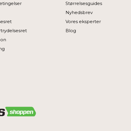
tingelser
Størrelsesguides
Nyhedsbrev
sesret
Vores eksperter
rtrydelsesret
Blog
ion
ng