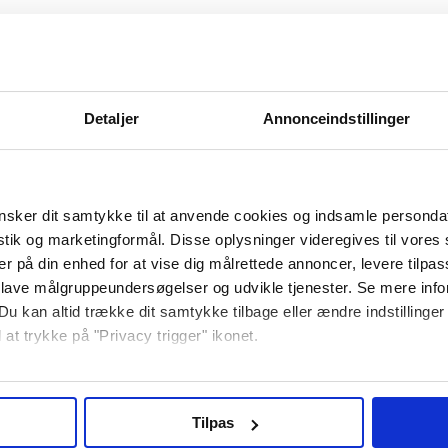
Detaljer
Annonceindstillinger
Specifikationer
sker dit samtykke til at anvende cookies og indsamle personda
istik og marketingformål. Disse oplysninger videregives til vore
er på din enhed for at vise dig målrettede annoncer, levere tilpas
epude - 35cm
 lave målgruppeundersøgelser og udvikle tjenester. Se mere inf
Du kan altid trække dit samtykke tilbage eller ændre indstillinger
 at trykke på "Privacy trigger" ikonet.
træne effektivt – uden behov for ophæng i loft eller væg. D
 solide base sikrer høj stabilitet, selv under kraftige slag 
så gerne:
sk læder med forstærkede syninger, som modstår intensiv br
nger om din placering, der kan være nøjagtig inden for få meter
Tilpas
til at udvikle teknik, styrke og kondition.
seret på en scanning af dens unikke karakteristika (fingerprinting