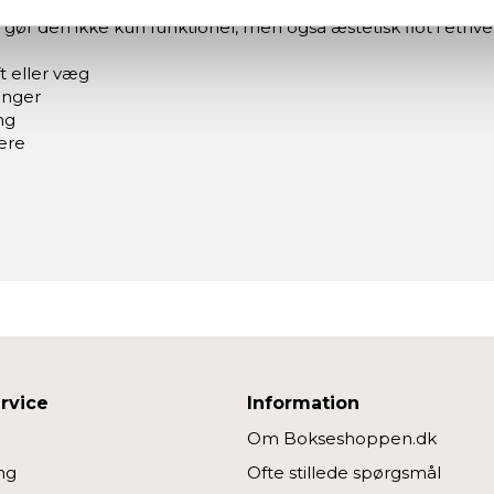
ebsitet.
 gør den ikke kun funktionel, men også æstetisk flot i ethv
re bruger cookies for at give dig den bedst mulige oplevelse m
t eller væg
inger
ng
denne hjemmeside fungerer; andre hjælper os med at forstå, hvor
ere
edjepartsteknologier til marketing formål. Klik på “Tillad alle” fo
vælge, hvilke typer cookies du vil acceptere.
rvice
Information
Om Bokseshoppen.dk
ng
Ofte stillede spørgsmål