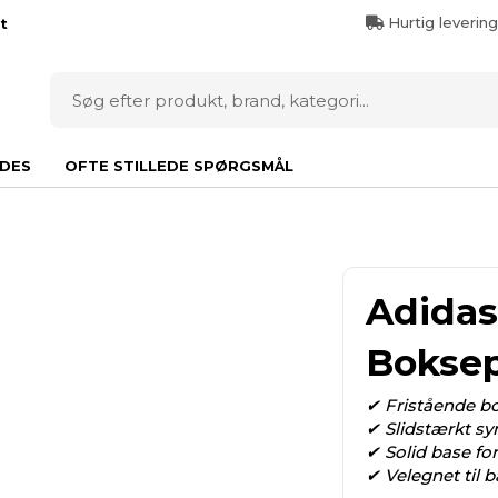
Hurtig leverin
t
DES
OFTE STILLEDE SPØRGSMÅL
Adidas
Boksep
✔ Fristående bo
✔ Slidstærkt sy
✔ Solid base fo
✔ Velegnet til 