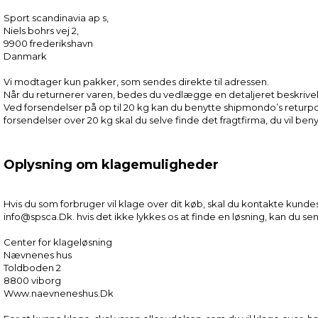
Sport scandinavia ap s,
Niels bohrs vej 2,
9900 frederikshavn
Danmark
Vi modtager kun pakker, som sendes direkte til adressen.
Når du returnerer varen, bedes du vedlægge en detaljeret beskrive
Ved forsendelser på op til 20 kg kan du benytte shipmondo’s returpo
forsendelser over 20 kg skal du selve finde det fragtfirma, du vil ben
Oplysning om klagemuligheder
Hvis du som forbruger vil klage over dit køb, skal du kontakte kunde
info@spsca.Dk. hvis det ikke lykkes os at finde en løsning, kan du sen
Center for klageløsning
Nævnenes hus
Toldboden 2
8800 viborg
Www.naevneneshus.Dk