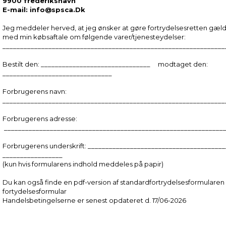
9900 frederikshavn
E-mail: info@spsca.Dk
Jeg meddeler herved, at jeg ønsker at gøre fortrydelsesretten gæld
med min købsaftale om følgende varer/tjenesteydelser:
_______________________________________________________________
Bestilt den: _______________________________ modtaget den:
_______________________________
Forbrugerens navn:
_______________________________________________________________
Forbrugerens adresse:
______________________________________________________________
Forbrugerens underskrift: _____________________________________
_________________
(kun hvis formularens indhold meddeles på papir)
Du kan også finde en pdf-version af standardfortrydelsesformularen
fortydelsesformular
Handelsbetingelserne er senest opdateret d. 17/06-2026