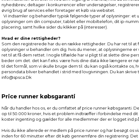
nyhedsbrev, deltager i konkurrencer eller undersøgelser, registrere
øvrig brug af services eller foretager et køb via websitet.
Vi indsamler og behandler typisk følgende typer af oplysninger: et u
oplysninger om din computer, tablet eller mobiltelefon, dit ip-numm
placering, samt hvilke sider du klikker på (interesser).
Hvad er dine rettigheder?
Som den registrerede har du en række rettigheder. Du har ret til at få
oplysninger vi behandler om dig. hvis du mener, at oplysningerne er 
ret til at få dem rettet. I nogle tilfælde har vi pligt til at slette dine p
beder om det. det kan f.eks. være hvis dine data ikke længere er nø
til det formål, som vi skulle bruge dem til. du kan også kontakte os, h
persondata bliver behandlet i strid med lovgivningen. Du kan skrive t
info@spsca.Dk
Price runner købsgaranti
Når du handler hos os, er du omfattet af price runner købsgaranti. D
op til 50.000 kroner, hvis et problem indtræffer i forbindelse med di
koster ingenting og gælder for alle medlemmer der er logget ind på
Hvis du ikke allerede er medlem på price runner og har besøgt os v
inden for 60 minutter efter dit køb gennemføre din registrering. Det