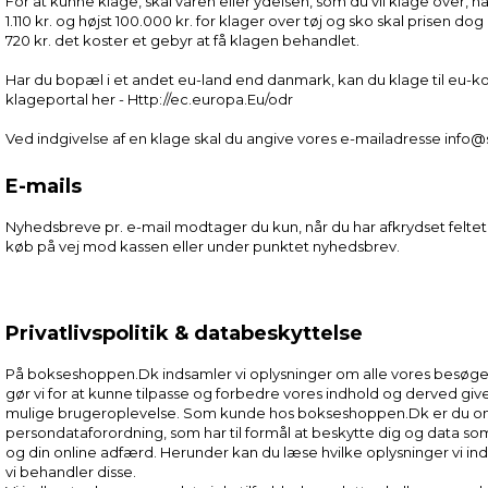
For at kunne klage, skal varen eller ydelsen, som du vil klage over, 
1.110 kr. og højst 100.000 kr. for klager over tøj og sko skal prisen d
720 kr. det koster et gebyr at få klagen behandlet.
Har du bopæl i et andet eu-land end danmark, kan du klage til eu-
klageportal her -
Http://ec.europa.Eu/odr
Ved indgivelse af en klage skal du angive vores e-mailadresse info
E-mails
Nyhedsbreve pr. e-mail modtager du kun, når du har afkrydset feltet 
køb på vej mod kassen eller under punktet nyhedsbrev.
Privatlivspolitik & databeskyttelse
På bokseshoppen.Dk indsamler vi oplysninger om alle vores besøge
gør vi for at kunne tilpasse og forbedre vores indhold og derved gi
mulige brugeroplevelse. Som kunde hos bokseshoppen.Dk er du omf
persondataforordning, som har til formål at beskytte dig og data s
og din online adfærd. Herunder kan du læse hvilke oplysninger vi i
vi behandler disse.