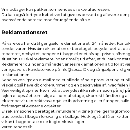
Vi modtager kun pakker, som sendes direkte til adressen.
Du kan også fortryde købet ved at give os besked og aflevere den p
ovenstående adresse mod forudgående aftale.
Reklamationsret
På varekøb har du til gengæld reklamationsret i 24 måneder. Kontak
sender varen. Hvis din reklamation er berettiget, betyder det, at du
repareret, ombyttet, pengene tilbage eller et afslag i prisen, afhæn
situation. Du skal reklamere inden rimelig tid efter, at du har konsta
Reklamerer du inden 2 måneder, anses reklamationen altid for at væ
venligst vores kundeservice på info@spsca.Dk og så hjælper vi dig 
reklamationen.
Send os venligst en e-mail med et billede af hele produktet og et bill
Vi skal også have dit ordrenummer og en beskrivelse af, hvad fejlen
Vær venligst opmærksom på, at der ydes ikke reklamation på fejl på
fejlen er opstået som følge af normal slitage, ukorrekt håndtering af
eksempelvis ukorrekt vask og/eller iblødsætning eller flænger, hull
forårsaget af eksterne objekter.
Er reklamationen berettiget, refunderer vi dine (rimelige) fragtomko
altid sendes tilbage i forsvarlig emballage. Husk også at få en kvitter
vi kan tilbagebetale dine fragtomkostninger.
Varen sendes til: