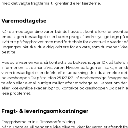
med det valgte fragtfirma, til grønland eller færøerne.
Varemodtagelse
Når du modtager dine varer, bør du huske at kontrollere for eventuel
emballagen beskadiget eller bærer præg af andre synlige tegn på d
kvittere på fragtbrevet men med forbehold for eventuelle skader p
udgangspunkt skal du aldrig kvittere for en vare, som du mener ikke l
bestilte.
Hvis du afviser en vare, så kontakt altid bokseshoppen.Dk på telefon 
informer om, at du har afvist varen. Hvis emballagen er intakt, men du
varen beskadiget eller defekt efter udpakning, skal du anmelde det t
bokseshoppen.Dk på telefon 25 127 127 . af bevismæssige årsager bør
telefon eller e-mail hurtigst muligt efter modtagelse. Uanset om der 
eller ikke-synlige skader, bør du kontakte bokseshoppen.Dk der hj
løse problemet.
Fragt- & leveringsomkostninger
Fragtpriserne er inkl. Transportforsikring.
Når du betaler, vil pengene ikke blive trukket før varen er afsendt 