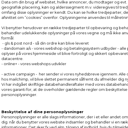
Data om din brug af websitet, hvilke annoncer, du modtager og evt. 
geografisk placering, køn og alderssegment m.v. videregives til tred
omfang disse oplysninger er kendt. Du kan se hvilke tredjeparter, der
afsnittet om ”cookies” ovenfor. Oplysningerne anvendes til målretni
Vi benytter herudover en række tredjeparter til opbevaring og behan
behandler udelukkende oplysninger på vores vegne og må ikke an
formål.
- gls & post nord - så din ordre kan blive leveret
- dandomain a/s - vores webshop og betalingssystem udbyder - all
oplyser på vores hjemmeside vil blive fortroligt og sikkert opbeva
datacentre.
- online+ - vores webshops udvikler
- active campaign - her sender vi vores nyhedsbreve igennem. All
hos mailchimp, vil blive slettet permanent såfremt du afmelder dig 
Vi har indgået skriftlige databehandleraftaler med vores databehandl
vores garanti for, at de overholder gældende regler om beskyttelse 
personoplysninger.
Beskyttelse af dine personoplysninger
Personoplysninger er alle slags informationer, der i et eller andet om
dig. når du benytter vores website indsamler og behandler vi en r
informationer. Det sker fx ved alm. tilgang af indhold, hvis du tilmeld