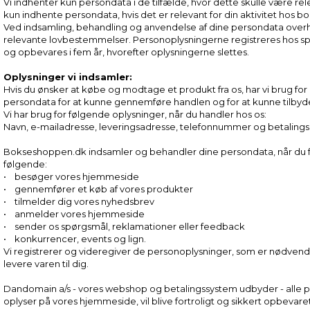
Vi indhenter kun persondata i de tilfælde, hvor dette skulle være relev
kun indhente persondata, hvis det er relevant for din aktivitet hos
Ved indsamling, behandling og anvendelse af dine persondata overhol
relevante lovbestemmelser. Personoplysningerne registreres hos sp
og opbevares i fem år, hvorefter oplysningerne slettes.
Oplysninger vi indsamler:
Hvis du ønsker at købe og modtage et produkt fra os, har vi brug for 
persondata for at kunne gennemføre handlen og for at kunne tilbyde
Vi har brug for følgende oplysninger, når du handler hos os:
Navn, e-mailadresse, leveringsadresse, telefonnummer og betalings
Bokseshoppen.dk indsamler og behandler dine persondata, når du 
følgende:
• besøger vores hjemmeside
• gennemfører et køb af vores produkter
• tilmelder dig vores nyhedsbrev
• anmelder vores hjemmeside
• sender os spørgsmål, reklamationer eller feedback
• konkurrencer, events og lign.
Vi registrerer og videregiver de personoplysninger, som er nødvend
levere varen til dig.
Dandomain a/s - vores webshop og betalingssystem udbyder - alle
oplyser på vores hjemmeside, vil blive fortroligt og sikkert opbevar