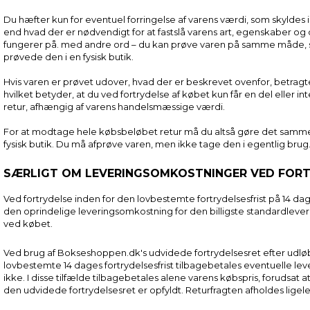
Du hæfter kun for eventuel forringelse af varens værdi, som skyldes
end hvad der er nødvendigt for at fastslå varens art, egenskaber o
fungerer på. med andre ord – du kan prøve varen på samme måde, 
prøvede den i en fysisk butik.
Hvis varen er prøvet udover, hvad der er beskrevet ovenfor, betragt
hvilket betyder, at du ved fortrydelse af købet kun får en del eller i
retur, afhængig af varens handelsmæssige værdi.
For at modtage hele købsbeløbet retur må du altså gøre det samme
fysisk butik. Du må afprøve varen, men ikke tage den i egentlig brug
SÆRLIGT OM LEVERINGSOMKOSTNINGER VED FOR
Ved fortrydelse inden for den lovbestemte fortrydelsesfrist på 14 dag
den oprindelige leveringsomkostning for den billigste standardleveri
ved købet.
Ved brug af Bokseshoppen.dk's udvidede fortrydelsesret efter udlø
lovbestemte 14 dages fortrydelsesfrist tilbagebetales eventuelle l
ikke. I disse tilfælde tilbagebetales alene varens købspris, forudsat a
den udvidede fortrydelsesret er opfyldt. Returfragten afholdes ligel