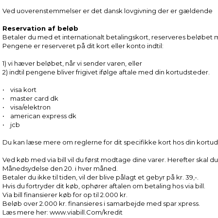
Ved uoverenstemmelser er det dansk lovgivning der er gældende
Reservation af beløb
Betaler du med et internationalt betalingskort, reserveres beløbe
Pengene er reserveret på dit kort eller konto indtil:
1) vi hæver beløbet, når vi sender varen, eller
2) indtil pengene bliver frigivet ifølge aftale med din kortudsteder.
• visa kort
• master card dk
• visa/elektron
• american express dk
• jcb
Du kan læse mere om reglerne for dit specifikke kort hos din kortu
Ved køb med via bill vil du først modtage dine varer. Herefter skal d
Månedsydelse den 20. i hver måned.
Betaler du ikke til tiden, vil der blive pålagt et gebyr på kr. 39,-.
Hvis du fortryder dit køb, ophører aftalen om betaling hos via bill.
Via bill finansierer køb for op til 2.000 kr.
Beløb over 2.000 kr. finansieres i samarbejde med spar xpress.
Læs mere her: www.viabill.Com/kredit