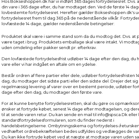
Hos Bokseshoppen.dk har vi indført 365 dages fortrydelsesret. Dvs. a
din vare i 365 dage efter, du har modtaget den. Ved de første 14 d
lovbestemte fortrydelsesret. Herefter gælder Bokseshoppen.dk's 
fortrydelsesret frem til dag 365 på de nedenstående vilkår. Fortryde
lovfæstede 14 dage, gælder nedenstående betingelser:
Produktet skal være i samme stand som da du modtog det. Dvs. at 
være taget i brug. Produktets emballage skal være intakt. Vi modt
uden omdeling eller pakker sendt pr. efterkrav.
Den lovfæstede fortrydelsesfrist udløber 14 dage efter den dag, du
vare eller vi har indgået en aftale om en ydelse.
Består ordren af flere partier eller dele, udløber fortrydelsesfristen 
dag, du modtager det sidste parti eller den sidste del. Drejer det si
regelmæssig levering af varer over en bestemt periode, udløber fort
dage efter den dag, du modtager den første vare.
For at kunne benytte fortrydelsesretten, skal du gøre os opmærks
ønsker at fortryde købet, senest 14 dage efter modtagelsen, og dere
til at sende varen retur. Du kan sende en mail til info@spsca.Dk eller
standardfortrydelsesformularen, som du finder nederst i
handelsbetingelserne. Ombytningsskema og fortrydelses-/returske
vedhæftet ordrebekræftelsen bedes udfyldes og vedlægges de vare
Du kan ikke fortryde købet ved at nægte at modtage varen uden sam