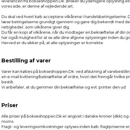
leverancen fra bokseshoppen.Dk. ønsker du yderligere oplysning elle
vores side, er denne af vejledende art.
Du skal ved hvert køb acceptere vilkårene i handelsbetingelserne. Du
læse betingelserne grundigt igennem og gøre dig bekendt med de f
rettigheder, som vilkårene giver dig.
Du får en kopi af vilkårene, når du modtager en bekræftelse af din or
har også mulighed for at se alle dine afgivne oplysninger inden du 
Herved er du sikker på, at alle oplysninger er korrekte.
Bestilling af varer
Varer kan købes på bokseshoppen.Dk. ved afslutning af varebestillin
en e-mail kvittering/bekræftelse af ordre, hvori det fremgår hvilke 
bestilt.
Vi anbefaler, at du gemmer din bekræftelse og evt. printer den ud
Priser
Alle priser på bokseshoppen.Dk er angivet i danske kroner (dkk) og 
moms.
Fragt- og leveringsomkostninger oplyses inden køb. fragtpriserne 