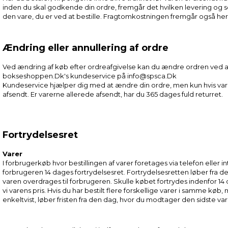
inden du skal godkende din ordre, fremgår det hvilken levering og s
den vare, du er ved at bestille. Fragtomkostningen fremgår også her
Ændring eller annullering af ordre
Ved ændring af køb efter ordreafgivelse kan du ændre ordren ved 
bokseshoppen.Dk's kundeservice på info@spsca.Dk
Kundeservice hjælper dig med at ændre din ordre, men kun hvis var
afsendt. Er varerne allerede afsendt, har du 365 dages fuld returret.
Fortrydelsesret
Varer
I forbrugerkøb hvor bestillingen af varer foretages via telefon eller i
forbrugeren 14 dages fortrydelsesret. Fortrydelsesretten løber fra de
varen overdrages til forbrugeren. Skulle købet fortrydes indenfor 14
vi varens pris. Hvis du har bestilt flere forskellige varer i samme køb
enkeltvist, løber fristen fra den dag, hvor du modtager den sidste var