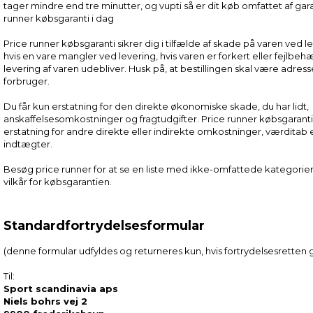
tager mindre end tre minutter, og vupti så er dit køb omfattet af gar
runner købsgaranti i dag
Price runner købsgaranti sikrer dig i tilfælde af skade på varen ved l
hvis en vare mangler ved levering, hvis varen er forkert eller fejlbehæf
levering af varen udebliver. Husk på, at bestillingen skal være adress
forbruger.
Du får kun erstatning for den direkte økonomiske skade, du har lidt,
anskaffelsesomkostninger og fragtudgifter. Price runner købsgaranti 
erstatning for andre direkte eller indirekte omkostninger, værditab
indtægter.
Besøg price runner for at se en liste med ikke-omfattede kategorie
vilkår for købsgarantien.
Standardfortrydelsesformular
(denne formular udfyldes og returneres kun, hvis fortrydelsesrette
Til:
Sport scandinavia aps
Niels bohrs vej 2