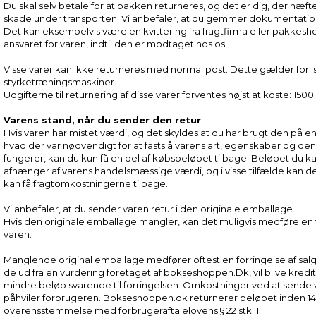
Du skal selv betale for at pakken returneres, og det er dig, der hæfte
skade under transporten. Vi anbefaler, at du gemmer dokumentation
Det kan eksempelvis være en kvittering fra fragtfirma eller pakkes
ansvaret for varen, indtil den er modtaget hos os.
Visse varer kan ikke returneres med normal post. Dette gælder for: 
styrketræningsmaskiner.
Udgifterne til returnering af disse varer forventes højst at koste: 1500
Varens stand, når du sender den retur
Hvis varen har mistet værdi, og det skyldes at du har brugt den på
hvad der var nødvendigt for at fastslå varens art, egenskaber og d
fungerer, kan du kun få en del af købsbeløbet tilbage. Beløbet du ka
afhænger af varens handelsmæssige værdi, og i visse tilfælde kan de
kan få fragtomkostningerne tilbage.
Vi anbefaler, at du sender varen retur i den originale emballage.
Hvis den originale emballage mangler, kan det muligvis medføre en 
varen.
Manglende original emballage medfører oftest en forringelse af sal
de ud fra en vurdering foretaget af bokseshoppen.Dk, vil blive kredit
mindre beløb svarende til forringelsen. Omkostninger ved at sende 
påhviler forbrugeren. Bokseshoppen.dk returnerer beløbet inden 14
overensstemmelse med forbrugeraftalelovens § 22 stk. 1.