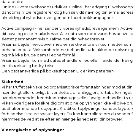
datacentre.
Online+ - vores webshops udvikler. Online+ har adgang til websho
dandomain. De registrerer dog kun selv dit navn og din e-mailadres
tilmelding til nyhedsbrevet gennem facebookkampagner.
Active campaign - her sender vi vores nyhedsbreve igennem. Active
dit navn og din e-mailadresse. Alle data som opbevares hos active ca
slettet permanent hvis du afmelder dig nyhedsbrevet.
Vi samarbejder herudover med en række andre virksomheder, som
behandler data. Virksomhederne behandler udelukkende oplysning
og må ikke bruge dem til egne formål.
Vi samarbejder kun med databehandlere i eu eller i lande, der kan g
en tilstrækkelig beskyttelse.
Den dataansvarlige på bokseshoppen.Dk er kim petersen.
Sikkerhed
Vi har truffet tekniske og organisatoriske foranstaltninger mod at di
hændeligt eller ulovligt bliver slettet, offentliggjort, fortabt, forringe
uvedkommendes kendskab, misbruges eller i øvrigt behandles i stri
Vi kan yderligere forsikre dig om at dine oplysninger ikke vil blive brugt
udefrakommende tredjepart. Kreditkortoplysninger sendes krypteret
forbindelse (secure socket layer). Du kan kontrollere om du sender f
hjemmeside ved at se efter en hængelås nederst i din browser.
Videregivelse af oplysninger