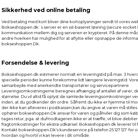
Sikkerhed ved online betaling
Ved betaling med kort bliver dine kortoplysninger sendt til vores w
Bokseshoppen.dk´s server er en ssl-baseret løsning (secure socket la
kommunikation mellem dig og serveren er krypteret. På denne måde 
andre hverken har mulighed for at aflytte eller opsnappe de informat
bokseshoppen.Dk.
Forsendelse & levering
Bokseshoppen.dk estimerer normalt en leveringstid på max. 3 hverda
specielle perioder kunne forekomme lidt længere leveringstid. Vores
samarbejde med anerkendte transportører og servicepartnere.
Leveringsomkostningerne beregnes afhængig af antallet af varer, 
størrelse. Du vil altid få oplyst de samlede leveringsomkostninger ve
inden, at du godkender din ordre. Såfremt du ikke er hjemme til mo
der ikke kan afleveres i postkassen,kan du angive at varen må stilles. 
ophører bokseshoppen.Dk ansvar for varen og påhviler dig som købe
tages retur, pga. at du/modtageren ikke er at træffe, vil blive debite
fragtomkostninger for ekstra udkørsel. Bokseshoppen.dk leverer til
Kontakt bokseshoppen.Dk's kundeservice på telefon 25 127 127 for 
hvordan og hvortil vi kan levere i dit område.