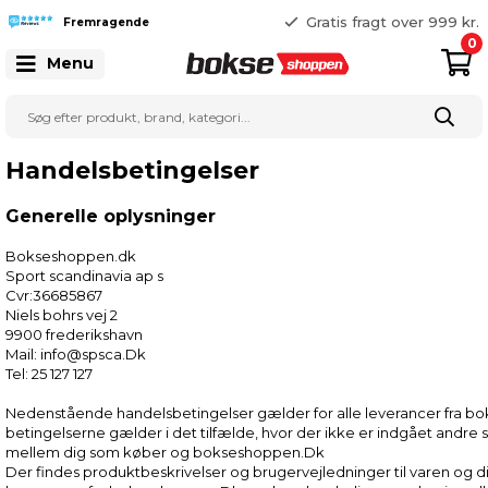
365 dages returret
Gratis fragt over 999 kr.
Fremragende
25 127 127
0
Menu
Handelsbetingelser
Generelle oplysninger
Bokseshoppen.dk
Sport scandinavia ap s
Cvr:36685867
Niels bohrs vej 2
9900 frederikshavn
Mail: info@spsca.Dk
Tel: 25 127 127
Nedenstående handelsbetingelser gælder for alle leverancer fra b
betingelserne gælder i det tilfælde, hvor der ikke er indgået andre sk
mellem dig som køber og bokseshoppen.Dk
Der findes produktbeskrivelser og brugervejledninger til varen og d