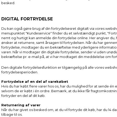
besked.
DIGITAL FORTRYDELSE
Du kan også gøre brug af din fortrydelsesret digitalt via vores webs
menupunktet "Kundeservice" finder du et selvstændigt punkt, "Fortry
nemt og hurtigt kan anmelde din fortrydelse online. Her angiver du, 
ønsker at returnere, samt årsagen til fortrydelsen. Når du har genne
fortrydelse, modtager du en bekræftelse med yderligere informatio
varen. Når vi modtager din digitale fortrydelse, sender vi uden unødi
bekræftelse pr. e-mail på, at vi har modtaget din meddelelse om for
Den digitale fortrydelsesfunktion er tilgængelig på alle vores websh
fortrydelsesperioden.
Fortrydelse af en del af varekøbet
Hvis du har købt flere varer hos os, har du mulighed for at sende én el
selvom de er købt i én ordre. Bemærk, at du ikke får fragtomkostnin
fortryder en del af dit køb.
Returnering af varer
Når du har givet os besked om, at du vil fortryde dit køb, har du 14 da
tilbage til os.