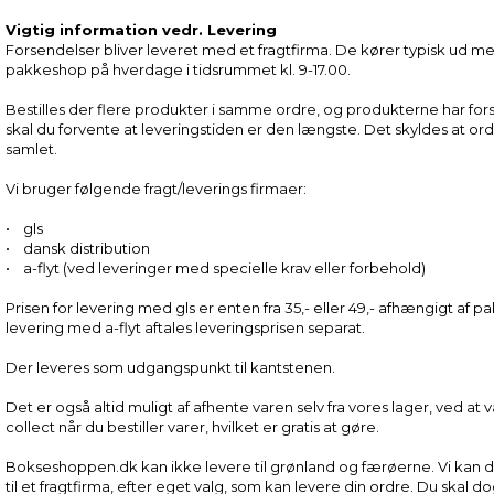
Vigtig information vedr. Levering
Forsendelser bliver leveret med et fragtfirma. De kører typisk ud med
pakkeshop på hverdage i tidsrummet kl. 9-17.00.
Bestilles der flere produkter i samme ordre, og produkterne har forsk
skal du forvente at leveringstiden er den længste. Det skyldes at ord
samlet.
Vi bruger følgende fragt/leverings firmaer:
• gls
• dansk distribution
• a-flyt (ved leveringer med specielle krav eller forbehold)
Prisen for levering med gls er enten fra 35,- eller 49,- afhængigt af p
levering med a-flyt aftales leveringsprisen separat.
Der leveres som udgangspunkt til kantstenen.
Det er også altid muligt af afhente varen selv fra vores lager, ved at
collect når du bestiller varer, hvilket er gratis at gøre.
Bokseshoppen.dk kan ikke levere til grønland og færøerne. Vi kan d
til et fragtfirma, efter eget valg, som kan levere din ordre. Du skal d