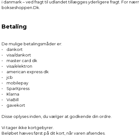
i danmark – ved fragt til udlandet tillægges yderligere fragt. For næ
bokseshoppen.Dk.
Betaling
De mulige betalingsmåder er:
• dankort
• visa/dankort
• master card dk
• visa/elektron
• american express dk
• jcb
• mobilepay
• SparXpress
• Klarna
• ViaBill
• gavekort
Disse oplyses inden, du vælger at godkende din ordre.
Vi tager ikke kortgebyrer.
Beløbet hæves først på dit kort, når varen afsendes.