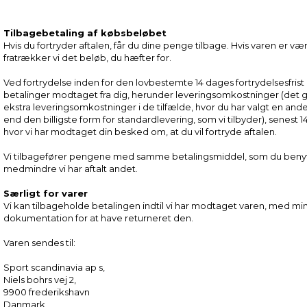
Tilbagebetaling af købsbeløbet
Hvis du fortryder aftalen, får du dine penge tilbage. Hvis varen er vær
fratrækker vi det beløb, du hæfter for.
Ved fortrydelse inden for den lovbestemte 14 dages fortrydelsesfrist 
betalinger modtaget fra dig, herunder leveringsomkostninger (det 
ekstra leveringsomkostninger i de tilfælde, hvor du har valgt en and
end den billigste form for standardlevering, som vi tilbyder), senest 
hvor vi har modtaget din besked om, at du vil fortryde aftalen.
Vi tilbagefører pengene med samme betalingsmiddel, som du beny
medmindre vi har aftalt andet.
Særligt for varer
Vi kan tilbageholde betalingen indtil vi har modtaget varen, med mi
dokumentation for at have returneret den.
Varen sendes til:
Sport scandinavia ap s,
Niels bohrs vej 2,
9900 frederikshavn
Danmark