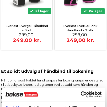
På lager
På lager
Everlast Evergel Håndbind
Everlast EverGel Pink
- Sort
Håndbind - 2 stk.
299,00
299,00
249,00
kr.
249,00
kr.
Et solidt udvalg af håndbind til boksning
Håndbind, også kaldet hand wraps eller boxing wraps, er designet
til at beskytte knoer, led og sener ved at stabilisere hånden og
håndleddet under slag. Korrekt brug af hand wraps reducerer
risikoen for overbelastning og akutte skader, især ved gentagne
højintensive træningspas. For både begyndere og erfarne udøvere
er hand wraps et fundamentalt produkt i bokseudstyret.