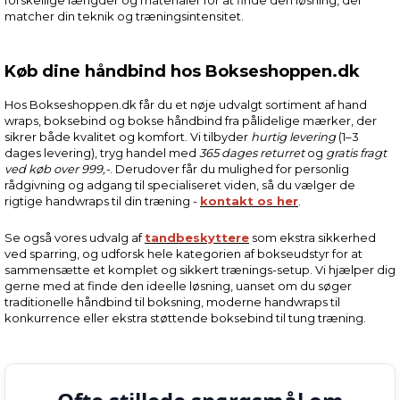
matcher din teknik og træningsintensitet.
Køb dine håndbind hos Bokseshoppen.dk
Hos Bokseshoppen.dk får du et nøje udvalgt sortiment af hand
wraps, boksebind og bokse håndbind fra pålidelige mærker, der
sikrer både kvalitet og komfort. Vi tilbyder
hurtig levering
(1–3
dages levering), tryg handel med
365 dages returret
og
gratis fragt
ved køb over 999,-
. Derudover får du mulighed for personlig
rådgivning og adgang til specialiseret viden, så du vælger de
rigtige handwraps til din træning -
kontakt os her
.
Se også vores udvalg af
tandbeskyttere
som ekstra sikkerhed
ved sparring, og udforsk hele kategorien af bokseudstyr for at
sammensætte et komplet og sikkert trænings-setup. Vi hjælper dig
gerne med at finde den ideelle løsning, uanset om du søger
traditionelle håndbind til boksning, moderne handwraps til
konkurrence eller ekstra støttende boksebind til tung træning.