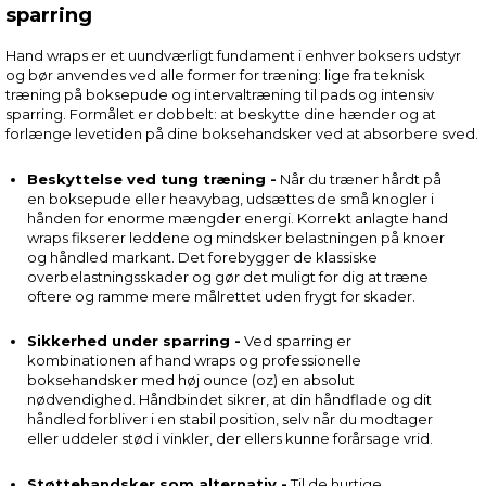
sparring
Hand wraps er et uundværligt fundament i enhver boksers udstyr
og bør anvendes ved alle former for træning: lige fra teknisk
træning på boksepude og intervaltræning til pads og intensiv
sparring. Formålet er dobbelt: at beskytte dine hænder og at
forlænge levetiden på dine boksehandsker ved at absorbere sved.
Beskyttelse ved tung træning -
Når du træner hårdt på
en boksepude eller heavybag, udsættes de små knogler i
hånden for enorme mængder energi. Korrekt anlagte hand
wraps fikserer leddene og mindsker belastningen på knoer
og håndled markant. Det forebygger de klassiske
overbelastningsskader og gør det muligt for dig at træne
oftere og ramme mere målrettet uden frygt for skader.
Sikkerhed under sparring -
Ved sparring er
kombinationen af hand wraps og professionelle
boksehandsker med høj ounce (oz) en absolut
nødvendighed. Håndbindet sikrer, at din håndflade og dit
håndled forbliver i en stabil position, selv når du modtager
eller uddeler stød i vinkler, der ellers kunne forårsage vrid.
Støttehandsker som alternativ -
Til de hurtige