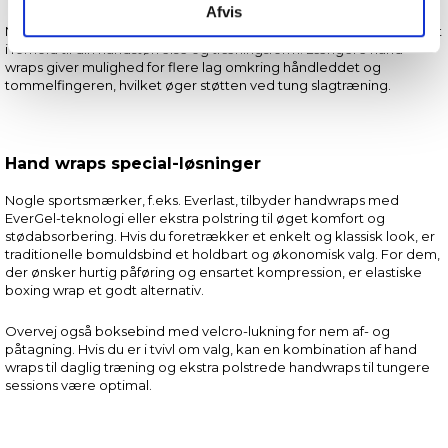
Afvis
Indsamle præcise oplysninger om din placering, der
Når du vælger håndled bind, skal du overveje længde og elasticitet
kan være nøjagtig inden for få meter
i forhold til din håndstørrelse og træningsform. Længere hand
wraps giver mulighed for flere lag omkring håndleddet og
Identificere din enhed baseret på en scanning af
tommelfingeren, hvilket øger støtten ved tung slagtræning.
dens unikke karakteristika (fingerprinting)
Dine valg anvendes på hele websitet.
Hand wraps special-løsninger
Vi og vores samarbejdspartnere bruger cookies for at
give dig den bedst mulige oplevelse med
Nogle sportsmærker, f.eks. Everlast, tilbyder handwraps med
fitnessshoppen.dk.
EverGel-teknologi eller ekstra polstring til øget komfort og
stødabsorbering. Hvis du foretrækker et enkelt og klassisk look, er
traditionelle bomuldsbind et holdbart og økonomisk valg. For dem,
Nogle er essentielle for, at denne hjemmeside fungerer;
der ønsker hurtig påføring og ensartet kompression, er elastiske
andre hjælper os med at forstå, hvordan du bruger siden,
boxing wrap et godt alternativ.
så vi kan forbedre den.
Overvej også boksebind med velcro-lukning for nem af- og
påtagning. Hvis du er i tvivl om valg, kan en kombination af hand
Vi anvender også første- og tredjepartsteknologier til
wraps til daglig træning og ekstra polstrede handwraps til tungere
marketing formål. Klik på “Tillad alle” for at fortsætte som
sessions være optimal.
angivet, eller klik på “Tilpas” for at vælge, hvilke typer
cookies du vil acceptere.