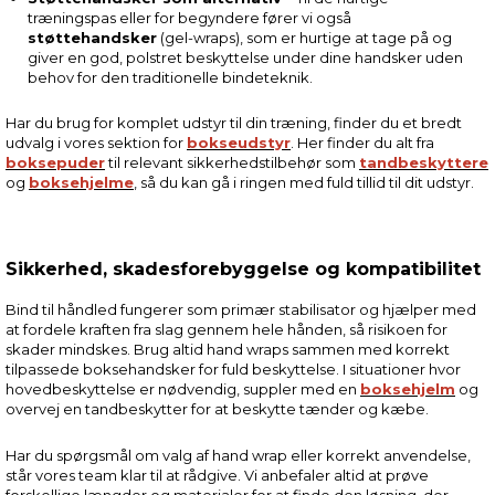
træningspas eller for begyndere fører vi også
støttehandsker
(gel-wraps), som er hurtige at tage på og
giver en god, polstret beskyttelse under dine handsker uden
behov for den traditionelle bindeteknik.
Har du brug for komplet udstyr til din træning, finder du et bredt
udvalg i vores sektion for
bokseudstyr
. Her finder du alt fra
boksepuder
til relevant sikkerhedstilbehør som
tandbeskyttere
og
boksehjelme
, så du kan gå i ringen med fuld tillid til dit udstyr.
Sikkerhed, skadesforebyggelse og kompatibilitet
Bind til håndled fungerer som primær stabilisator og hjælper med
at fordele kraften fra slag gennem hele hånden, så risikoen for
skader mindskes. Brug altid hand wraps sammen med korrekt
tilpassede boksehandsker for fuld beskyttelse. I situationer hvor
hovedbeskyttelse er nødvendig, suppler med en
boksehjelm
og
overvej en tandbeskytter for at beskytte tænder og kæbe.
Har du spørgsmål om valg af hand wrap eller korrekt anvendelse,
står vores team klar til at rådgive. Vi anbefaler altid at prøve
forskellige længder og materialer for at finde den løsning, der