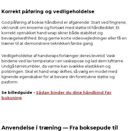
Korrekt påføring og vedligeholdelse
God påføring af bokse håndbind er afgørende: Start ved fingrene,
vikl rundt om knoerne og fortsæt med støtte til håndleddet. Et
korrekt optrukket hand wrap sikrer både stabilitet og
bevægelsesfrihed. Brug gerne korte videovejledninger eller få en
træner til at demonstrere teknikken første gang.
Vedligeholdelse af handwraps forlænger deres levetid. Vask
bindene ved lav temperatur i en vaskepose og lad dem lufttørre.
Undgå tørretumbler, da varme kan svække elastikken og
polstringen. Skal et hand wrap skiftes, så vælg en model med
lignende egenskaber for at bevare din foretrukne støtte og
pasform.
Se billedguide -
Sådan binder du dine håndbind før
boksning
Anvendelse i træning — Fra boksepude til