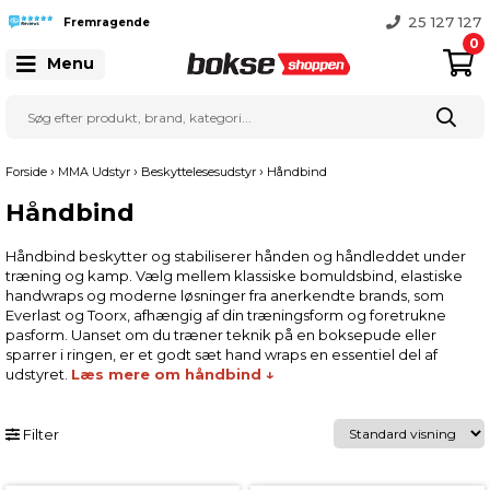
Gratis fragt over 999 kr.
25 127 127
Fremragende
0
Menu
›
›
›
Forside
MMA Udstyr
Beskyttelesesudstyr
Håndbind
Håndbind
Håndbind beskytter og stabiliserer hånden og håndleddet under
træning og kamp. Vælg mellem klassiske bomuldsbind, elastiske
handwraps og moderne løsninger fra anerkendte brands, som
Everlast og Toorx, afhængig af din træningsform og foretrukne
pasform. Uanset om du træner teknik på en boksepude eller
sparrer i ringen, er et godt sæt hand wraps en essentiel del af
udstyret.
Læs mere om håndbind ↓
Filter