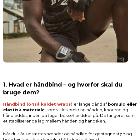
1. Hvad er håndbind – og hvorfor skal du
bruge dem?
Håndbind (også kaldet wraps)
er lange bånd af
bomuld eller
elastisk materiale
, som vikles omkring hånden, knoerne og
håndleddet, inden du tager boksehandsker på. De fungerer som
et stabiliserende lag mellem hånden og handsken.
Når du slår, udsættes hænder og håndled for gentagne stød og
belastninger. Uden korrekt støtte kan det føre til: