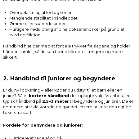
Overbelastning af led og sener.
Manglende stabilitet i håndleddet.
Ømme eller skadede knoer.
Hurtigere nedslidning af dine boksehandsker på grund af
sved og friktion.
Håndbind hjælper med at fordele trykket fra slagene og holder
hånden samlet, så du kan træne hårdere, længere og mere
sikkert.
2. Håndbind til juniorer og begyndere
Er du ny i boksning – eller køber du udstyr til et barn eller en
junior? Så er
kortere håndbind
det oplagte valg. Vi anbefaler
typisk håndbind på
2,5–3 meter
til begyndere og juniorer. De er
nemmere at vikle korrekt og gør det lettere at lære den rigtige
teknik fra start.
Fordele for begyndere og juniorer:
Hurtigere at tage af og på.