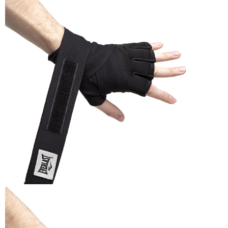
så vi kan forbedre den.
Vi anvender også første- og tredjepartsteknologier til
marketing formål. Klik på “Tillad alle” for at fortsætte som
angivet, eller klik på “Tilpas” for at vælge, hvilke typer
cookies du vil acceptere.