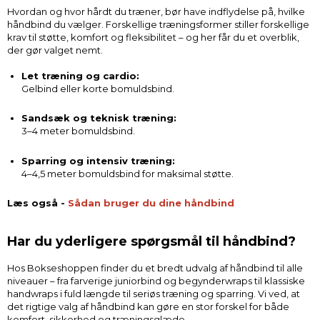
Hvordan og hvor hårdt du træner, bør have indflydelse på, hvilke
håndbind du vælger. Forskellige træningsformer stiller forskellige
krav til støtte, komfort og fleksibilitet – og her får du et overblik,
der gør valget nemt.
Let træning og cardio:
Gelbind eller korte bomuldsbind.
Sandsæk og teknisk træning:
3–4 meter bomuldsbind.
Sparring og intensiv træning:
4–4,5 meter bomuldsbind for maksimal støtte.
Læs også -
Sådan bruger du dine håndbind
Har du yderligere spørgsmål til håndbind?
Hos Bokseshoppen finder du et bredt udvalg af håndbind til alle
niveauer – fra farverige juniorbind og begynderwraps til klassiske
handwraps i fuld længde til seriøs træning og sparring. Vi ved, at
det rigtige valg af håndbind kan gøre en stor forskel for både
komfort, sikkerhed og træningsglæde.