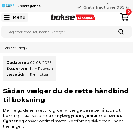
365 dages returret
Gratis fragt over 999 kr.
Fremragende
25 127 127
0
Menu
›
›
Forside
Blog
Opdateret:
07-08-2026
Eksperten:
Kim Petersen
Læsetid:
5 minutter
Sådan vælger du de rette håndbind
til boksning
Denne guide er lavet til dig, der vil vælge de rette håndbind til
boksning – uanset om du er
nybegynder, junior
eller
seriøs
fighter
og ønsker optimal støtte, komfort og sikkerhed under
træningen.