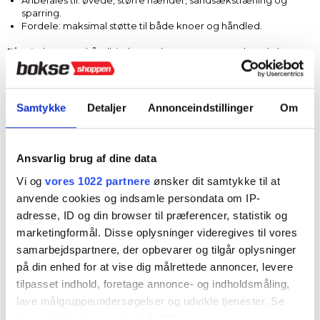
sparring.
Fordele: maksimal støtte til både knoer og håndled.
Tip:
Jo længere håndbindet er, desto mere støtte kan du bygge
op. Til hård sandsækstræning eller sparring anbefaler vi altid 4–4,5
meter.
Samtykke
Detaljer
Annonceindstillinger
Om
4. Hvilken type skal du vælge?
Håndbind findes i flere forskellige typer, som hver især egner sig
Ansvarlig brug af dine data
til forskellige former for træning. Valget afhænger af, om du
prioriterer maksimal støtte, hurtig påtagning eller komfort i
Vi og
vores 1022 partnere
ønsker dit samtykke til at
hverdagen.
anvende cookies og indsamle persondata om IP-
adresse, ID og din browser til præferencer, statistik og
Klassiske bomuldshåndbind
marketingformål. Disse oplysninger videregives til vores
samarbejdspartnere, der opbevarer og tilgår oplysninger
Den mest anvendte type.
på din enhed for at vise dig målrettede annoncer, levere
Let at justere og tilpasse.
tilpasset indhold, foretage annonce- og indholdsmåling,
Giver solid støtte til både knoer og håndled.
lave målgruppeundersøgelser og udvikle tjenester. Se
Velegnet til alle niveauer
– fra nybegynder til erfaren bokser.
mere information under
indstillinger
og i vores