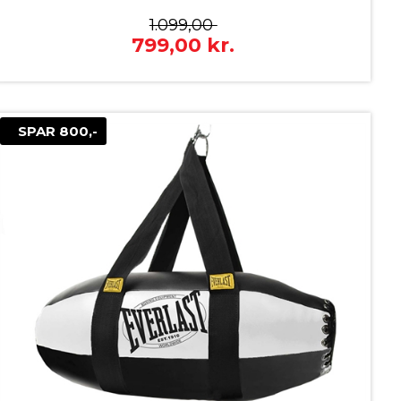
1.099,00
799,00
kr.
SPAR 800,-