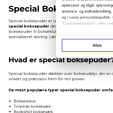
opbevarer og tilgår oplysning
Special Boksepuder – må
annonce- og indholdsmåling,
og i vores persondatapolitik. 
Special boksepuder er udviklet til boksere, der ønske
"Cookiedeklaration", eller ved
special boksepuder
designet til at finpudse teknik, 
boksepuder til bokseklubber, fitnesscentre og ambitiø
Hvis du tillader det, vil vi og
specialiseret løsning. Læs mere om specielle boksepu
Indsamle præcise oplysni
Afvis
Identificere din enhed ba
Dine valg anvendes på hele w
Hvad er special boksepuder
Vi og vores samarbejdspartne
Special boksepuder dækker over bokseudstyr, der er des
vinkler og præcision frem for ren power.
Nogle er essentielle for, at 
forbedre den.
De mest populære typer special boksepuder omfat
Vi anvender også første- og tr
Boksestave.
eller klik på “Tilpas” for at 
Torpedo boksesæk.
Bodyshot boksesæk.