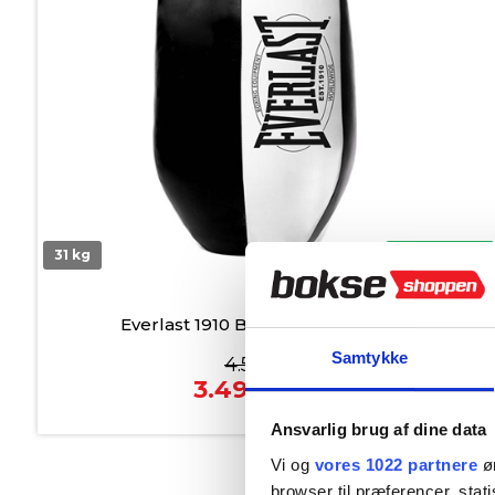
31 kg
På lager
Everlast 1910 Bodyshot Bokse Bag
Samtykke
4.599,00
3.499,00
kr.
Ansvarlig brug af dine data
Vi og
vores 1022 partnere
øn
browser til præferencer, stat