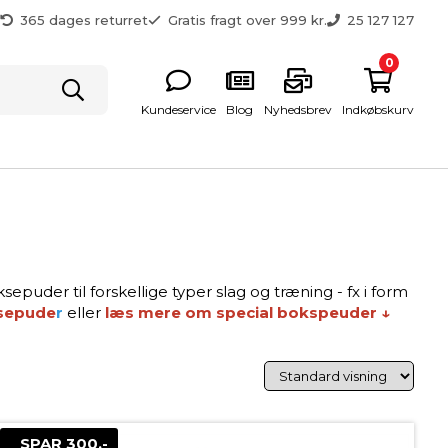
g
365 dages returret
Gratis fragt over 999 kr.
25 127 127
0
Kundeservice
Blog
Nyhedsbrev
Indkøbskurv
epuder til forskellige typer slag og træning - fx i form
ksepude
r
eller
læs mere om special bokspeuder ↓
SPAR 300,-