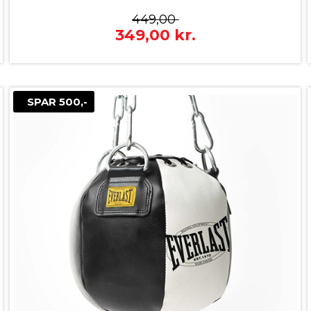
449,00
349,00
kr.
SPAR 500,-