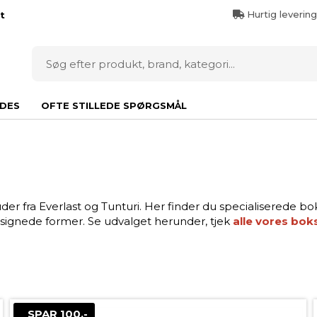
Hurtig leverin
t
DES
OFTE STILLEDE SPØRGSMÅL
er fra Everlast og Tunturi. Her finder du specialiserede boks
signede former. Se udvalget herunder, tjek
alle vores bo
SPAR 100,-