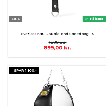
Str. S
På lager
Everlast 1910 Double-end Speedbag - S
1.099,00
899,00
kr.
SPAR 1.100,-