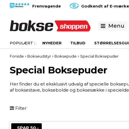
Fremragende
Godkendt af E-mærke
Menu
NYHEDER
TILBUD
STØRRELSESGUI
›
›
›
Forside
Bokseudstyr
Boksepude
Special Boksepuder
Special Boksepuder
Her finder du et eksklusivt udvalg af specielle boksepud
af boksestave, boksebolde og boksesække i specielde
Filter
SPAR 50,-