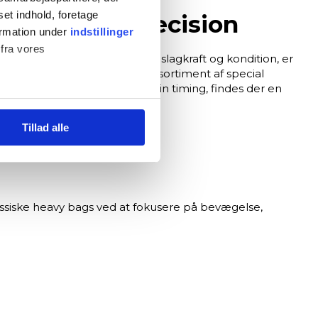
set indhold, foretage
 timing og præcision
ormation under
indstillinger
 fra vores
oksepuder
primært bruges til slagkraft og kondition, er
dk finder du et nøje udvalgt sortiment af special
ejde, dine kropsslag eller din timing, findes der en
Tillad alle
)
ed fitnessshoppen.dk.
lassiske heavy bags ved at fokusere på bevægelse,
dan du bruger siden, så vi kan
r at fortsætte som angivet,