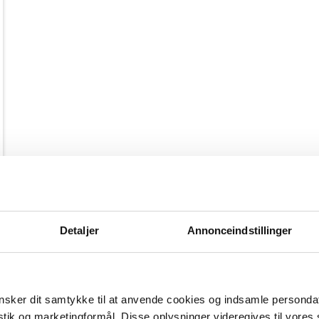
Detaljer
Annonceindstillinger
sker dit samtykke til at anvende cookies og indsamle personda
istik og marketingformål. Disse oplysninger videregives til vore