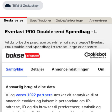
Tilføj til Ønskeskyen
Beskrivelse
Specifikationer
Guides/Vejledninger
Anmeldelser
Everlast 1910 Double-end Speedbag - L
Vil du forbedre præcision og rytme i dit slagarbejde? Everlast
1910 Double-end Speedbag i størrelse Large er en større
model, der giver mere kontrol og et stabilt tempo i træningen.
Perfekt til den almindelige bruger, der vil udvikle teknik og
reaktion i et effektivt setup.
Samtykke
Detaljer
Annonceindstillinger
Om
Slidstærkt læder
– robust konstruktion med lang
levetid.
Størrelse ca. 18 cm
– større træfflade og mere stabil
Ansvarlig brug af dine data
bevægelse.
Vægt på 800 gram
– god balance mellem respons og
Vi og
vores 1022 partnere
ønsker dit samtykke til at
kontrol.
anvende cookies og indsamle persondata om IP-
Luftfyldt kerne
– giver jævn rebound og realistisk
adresse, ID og din browser til præferencer, statistik og
slagrespons.
Inkl. elastikker
– nem montering og optimal