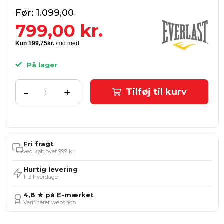
1.099,00
799,00
kr.
På lager
-
+
Tilføj til kurv
Fri fragt
ved køb over 999 kr.
Hurtig levering
1–3 hverdage
4,8 ★ på E-mærket
Verificeret webshop