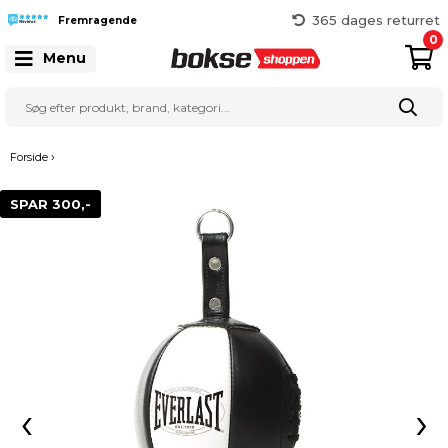
365 dages returret
Fremragende
Gratis fragt over 999 kr.
0
25 127 127
Menu
›
Forside
SPAR 300,-
‹
›