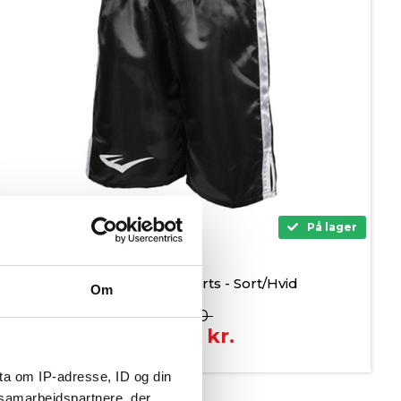
På lager
Everlast Bokse Shorts - Sort/Hvid
Om
399,00
299,00
kr.
ta om IP-adresse, ID og din
s samarbejdspartnere, der