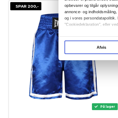
opbevarer og tilgår oplysning
SPAR 200,-
annonce- og indholdsmåling,
og i vores persondatapolitik. 
"Cookiedeklaration", eller ved
Hvis du tillader det, vil vi og
Indsamle præcise oplysni
Afvis
Identificere din enhed ba
Dine valg anvendes på hele w
Vi og vores samarbejdspartne
Nogle er essentielle for, at 
forbedre den.
Vi anvender også første- og tr
På lager
eller klik på “Tilpas” for at 