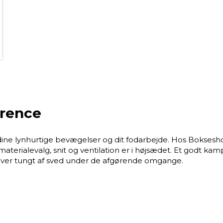
rrence
dine lynhurtige bevægelser og dit fodarbejde. Hos Boksesho
 materialevalg, snit og ventilation er i højsædet. Et godt
bliver tungt af sved under de afgørende omgange.