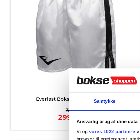
På lager
Everlast Bokse Shorts - Hvid/Sort
Samtykke
399,00
299,00
kr.
Ansvarlig brug af dine data
Vi og
vores 1022 partnere
øn
browser til præferencer, stat