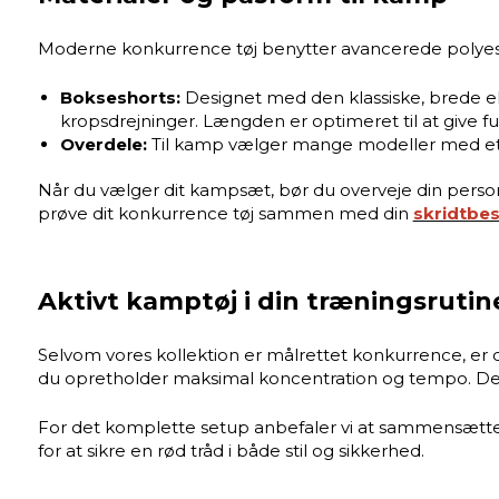
Moderne konkurrence tøj benytter avancerede polyeste
Bokseshorts:
Designet med den klassiske, brede elas
kropsdrejninger. Længden er optimeret til at give ful
Overdele:
Til kamp vælger mange modeller med et e
Når du vælger dit kampsæt, bør du overveje din personl
prøve dit konkurrence tøj sammen med din
skridtbes
Aktivt kamptøj i din træningsrutin
Selvom vores kollektion er målrettet konkurrence, er det
du opretholder maksimal koncentration og tempo. Det r
For det komplette setup anbefaler vi at sammensæt
for at sikre en rød tråd i både stil og sikkerhed.