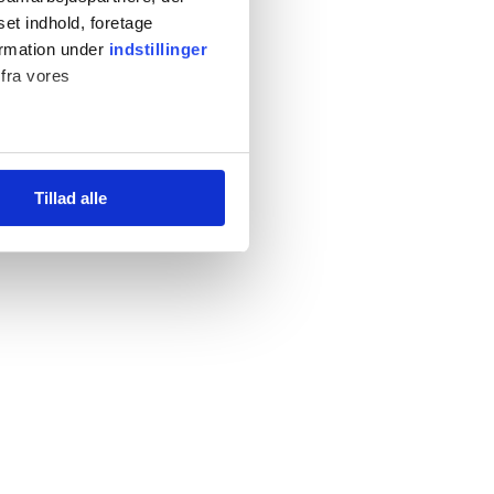
set indhold, foretage
ormation under
indstillinger
 fra vores
Tillad alle
)
ed fitnessshoppen.dk.
dan du bruger siden, så vi kan
r at fortsætte som angivet,