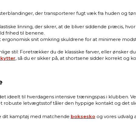
rblandinger, der transporterer fugt væk fra huden og tørre
tiske linning, der sikrer, at de bliver siddende præcis, hvo
d frihed til benene.
rgonomisk snit omkring skuldrene for at minimere modstan
ige stil: Foretrækker du de klassiske farver, eller ønsker 
kytter
, så du er sikker på, at shortsene sidder korrekt og
e
 ideelt til hverdagens intensive træningspas i klubben. Ved t
obuste letvægtsstof tåler den hyppige kontakt og det slid, 
te dit kamptøj med matchende
boksesko
og vores udvalg 