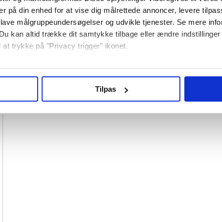
er på din enhed for at vise dig målrettede annoncer, levere tilpas
 lave målgruppeundersøgelser og udvikle tjenester. Se mere inf
Du kan altid trække dit samtykke tilbage eller ændre indstillinger
 at trykke på "Privacy trigger" ikonet.
så gerne:
nger om din placering, der kan være nøjagtig inden for få meter
Tilpas
seret på en scanning af dens unikke karakteristika (fingerprinting
ebsitet.
re bruger cookies for at give dig den bedst mulige oplevelse m
denne hjemmeside fungerer; andre hjælper os med at forstå, hvor
edjepartsteknologier til marketing formål. Klik på “Tillad alle” fo
vælge, hvilke typer cookies du vil acceptere.