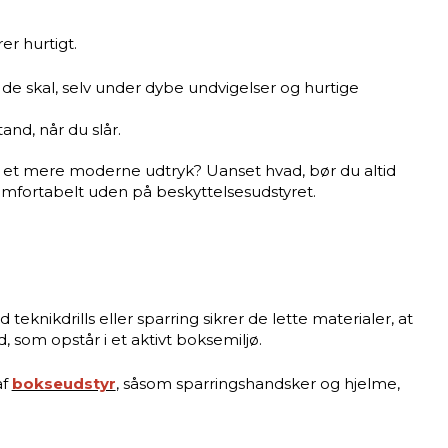
r hurtigt.
r de skal, selv under dybe undvigelser og hurtige
d, når du slår.
du et mere moderne udtryk? Uanset hvad, bør du altid
 komfortabelt uden på beskyttelsesudstyret.
eknikdrills eller sparring sikrer de lette materialer, at
som opstår i et aktivt boksemiljø.
af
bokseudstyr
, såsom sparringshandsker og hjelme,