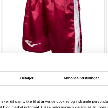
På lager
Everlast Bokse Shorts - Rød/Hvid
Detaljer
Annonceindstillinger
399,00
299,00
kr.
sker dit samtykke til at anvende cookies og indsamle personda
istik og marketingformål. Disse oplysninger videregives til vore