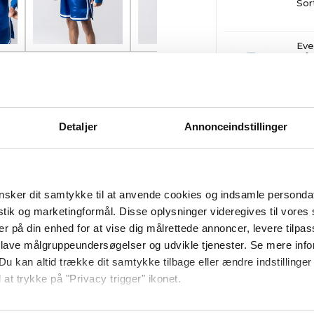
Sor
Eve
Hån
Blå
Detaljer
Annonceindstillinger
Fri fragt
ved køb over 999 k
Tilføj til 
sker dit samtykke til at anvende cookies og indsamle personda
istik og marketingformål. Disse oplysninger videregives til vore
er på din enhed for at vise dig målrettede annoncer, levere tilpas
pecifikationer
Guides/Vejledni
 lave målgruppeundersøgelser og udvikle tjenester. Se mere inf
Du kan altid trække dit samtykke tilbage eller ændre indstillinger
 at trykke på "Privacy trigger" ikonet.
så gerne: