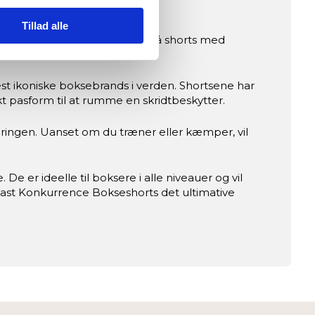
Tillad alle
)
rt og funktionalitet. Disse blå shorts med
ræner eller kæmper i ringen.
est ikoniske boksebrands i verden. Shortsene har
ed fitnessshoppen.dk.
kt pasform til at rumme en skridtbeskytter.
dan du bruger siden, så vi kan
i ringen. Uanset om du træner eller kæmper, vil
r at fortsætte som angivet,
 er ideelle til boksere i alle niveauer og vil
rlast Konkurrence Bokseshorts det ultimative