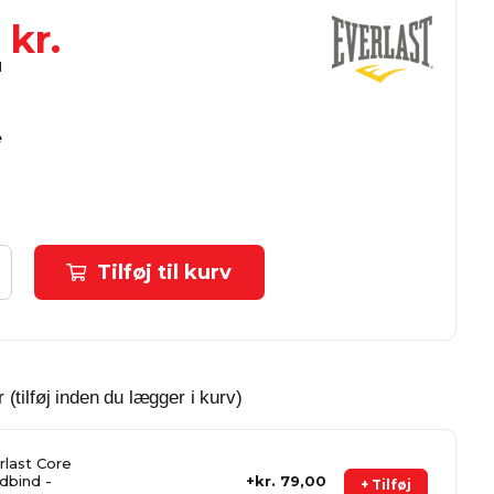
kr.
e
Tilføj til kurv
 (tilføj inden du lægger i kurv)
rlast Core
dbind -
kr. 79,00
+ Tilføj