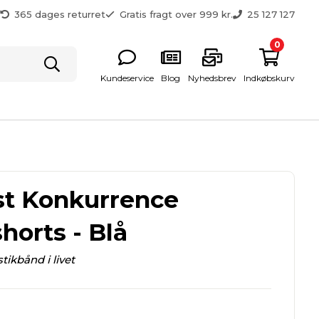
g
365 dages returret
Gratis fragt over 999 kr.
25 127 127
0
Kundeservice
Blog
Nyhedsbrev
Indkøbskurv
st Konkurrence
horts - Blå
tikbånd i livet