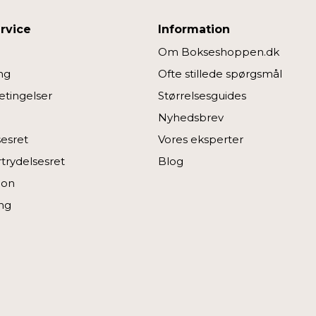
rvice
Information
Om Bokseshoppen.dk
ng
Ofte stillede spørgsmål
tingelser
Størrelsesguides
Nyhedsbrev
sesret
Vores eksperter
rtrydelsesret
Blog
ion
ng