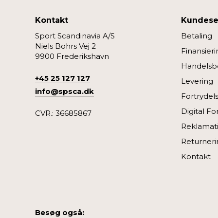
Kontakt
Kundese
Sport Scandinavia A/S
Betaling
Niels Bohrs Vej 2
Finansieri
9900 Frederikshavn
Handelsbe
+45 25 127 127
Levering
info@spsca.dk
Fortrydel
Digital Fo
CVR.: 36685867
Reklamat
Returneri
Kontakt
Besøg også: