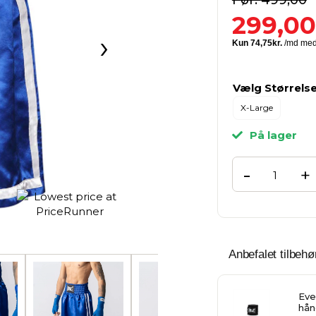
499,00
299,00
›
Vælg Størrels
X-Large
På lager
-
+
Anbefalet tilbehør
Eve
hån