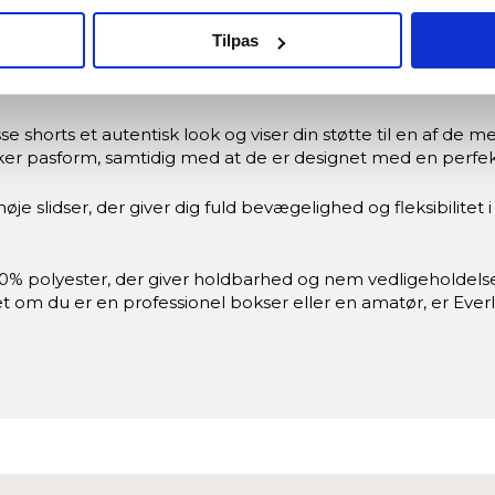
seshorts - Blå
nger om din placering, der kan være nøjagtig inden for få meter
Tilpas
seret på en scanning af dens unikke karakteristika (fingerprinting
e valg for boksere, der ønsker at kombinere stil med komfo
ateriale, der giver en blød og åndbar fornemmelse, mens du t
ebsitet.
shorts et autentisk look og viser din støtte til en af de m
re bruger cookies for at give dig den bedst mulige oplevelse m
 sikker pasform, samtidig med at de er designet med en perfe
denne hjemmeside fungerer; andre hjælper os med at forstå, hvor
 slidser, der giver dig fuld bevægelighed og fleksibilitet 
edjepartsteknologier til marketing formål. Klik på “Tillad alle” fo
% polyester, der giver holdbarhed og nem vedligeholdelse. De
vælge, hvilke typer cookies du vil acceptere.
et om du er en professionel bokser eller en amatør, er Eve