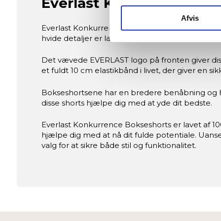
Everlast Konkurrence Bok
Indsamle præcise oplysni
Afvis
Identificere din enhed ba
Everlast Konkurrence Bokseshorts er det perfekt
hvide detaljer er lavet af høj kvalitets satin m
Dine valg anvendes på hele w
Det vævede EVERLAST logo på fronten giver disse 
Vi og vores samarbejdspartne
et fuldt 10 cm elastikbånd i livet, der giver en
Nogle er essentielle for, at 
Bokseshortsene har en bredere benåbning og høje
forbedre den.
disse shorts hjælpe dig med at yde dit bedste.
Vi anvender også første- og tr
Everlast Konkurrence Bokseshorts er lavet af 100
eller klik på “Tilpas” for at 
hjælpe dig med at nå dit fulde potentiale. Uans
valg for at sikre både stil og funktionalitet.