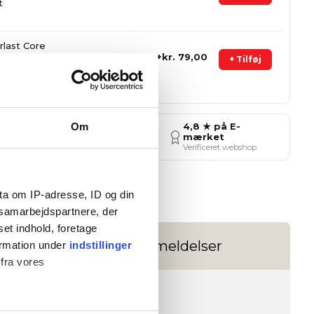
t
rlast Core
dbind -
kr. 79,00
+ Tilføj
Om
4,8 ★ på E-
Hurtig levering
mærket
r.
1–3 hverdage
Verificeret webshop
Ønskeskyen
ta om IP-adresse, ID og din
s samarbejdspartnere, der
set indhold, foretage
nger
Anmeldelser
ormation under
indstillinger
 fra vores