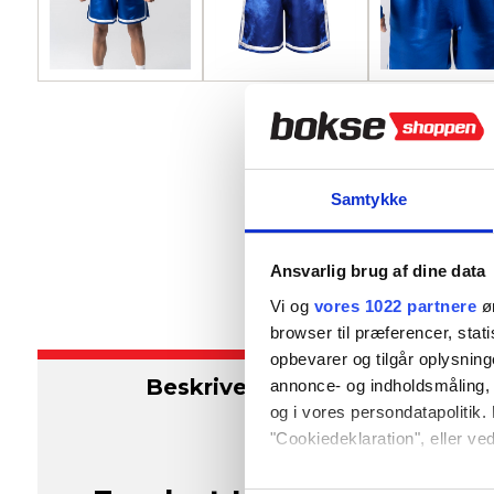
Samtykke
Ansvarlig brug af dine data
Vi og
vores 1022 partnere
øn
browser til præferencer, stat
opbevarer og tilgår oplysning
Beskrivelse
S
annonce- og indholdsmåling,
og i vores persondatapolitik. 
"Cookiedeklaration", eller ved
Hvis du tillader det, vil vi og