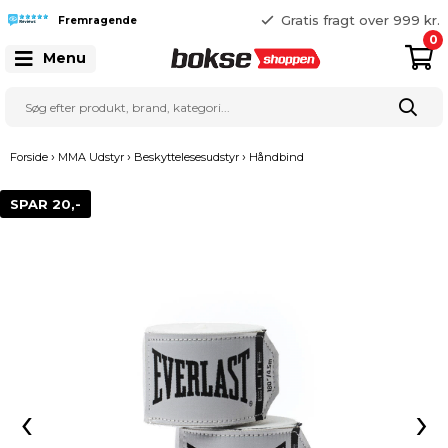
365 dages returret
Gratis fragt over 999 kr.
Fremragende
25 127 127
0
Menu
›
›
›
Forside
MMA Udstyr
Beskyttelesesudstyr
Håndbind
SPAR 20,-
‹
›