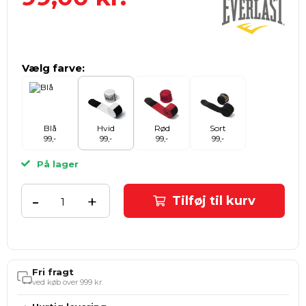
Vælg farve:
Blå
Hvid
Rød
Sort
99,-
99,-
99,-
99,-
På lager
-
+
Tilføj til kurv
Fri fragt
ved køb over 999 kr.