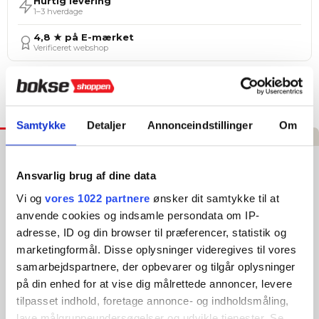
Hurtig levering
1–3 hverdage
4,8 ★ på E-mærket
Verificeret webshop
Tilføj til Ønskeskyen
Samtykke
Detaljer
Annonceindstillinger
Om
Beskrivelse
Specifikationer
Anmeldelser
Everlast Elite Håndbind - Hvid
Ansvarlig brug af dine data
Vi og
vores 1022 partnere
ønsker dit samtykke til at
Optimer din træning med Everlast Elite Håndbind, designet til
at give dig den maksimale støtte og beskyttelse, du har brug
anvende cookies og indsamle persondata om IP-
for under dine bokseøvelser. Fremstillet af en strækbar nylon-
adresse, ID og din browser til præferencer, statistik og
polyester blanding, disse håndbind tilbyder både åndbarhed
marketingformål. Disse oplysninger videregives til vores
og professionel kompression for håndled og knoer.
samarbejdspartnere, der opbevarer og tilgår oplysninger
Produkthighlights og fordele:
på din enhed for at vise dig målrettede annoncer, levere
tilpasset indhold, foretage annonce- og indholdsmåling,
Strækbar Nylon-Polyester Blending: Tilbyder åndbar
komfort og stærk kompression under intens træning.
lave målgruppeundersøgelser og udvikle tjenester. Se