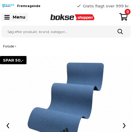
365 dages returret
Gratis fragt over 999 kr.
Fremragende
25 127 127
0
Menu
›
Forside
SPAR 50,-
‹
›