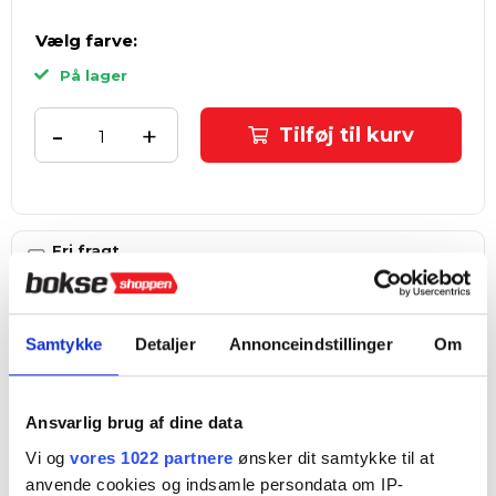
Vælg farve:
På lager
-
+
Tilføj til kurv
Fri fragt
ved køb over 999 kr.
Hurtig levering
1–3 hverdage
Samtykke
Detaljer
Annonceindstillinger
Om
4,8 ★ på E-mærket
Verificeret webshop
Ansvarlig brug af dine data
Tilføj til Ønskeskyen
Vi og
vores 1022 partnere
ønsker dit samtykke til at
anvende cookies og indsamle persondata om IP-