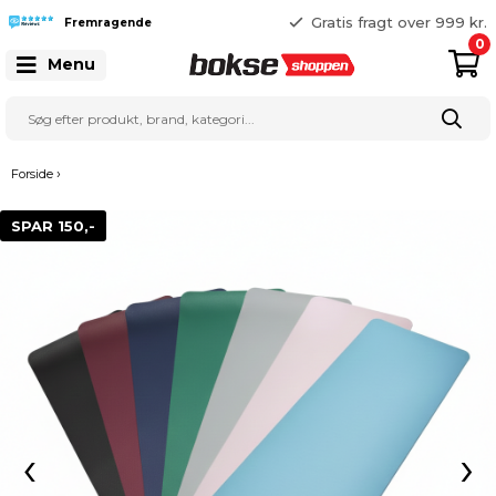
365 dages returret
Gratis fragt over 999 kr.
Fremragende
25 127 127
0
Menu
›
Forside
SPAR 150,-
‹
›