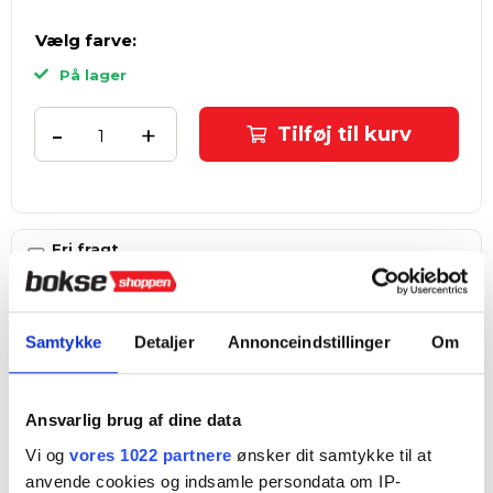
Vælg farve:
På lager
-
+
Tilføj til kurv
Fri fragt
ved køb over 999 kr.
Hurtig levering
1–3 hverdage
Samtykke
Detaljer
Annonceindstillinger
Om
4,8 ★ på E-mærket
Verificeret webshop
Ansvarlig brug af dine data
Tilføj til Ønskeskyen
Vi og
vores 1022 partnere
ønsker dit samtykke til at
anvende cookies og indsamle persondata om IP-