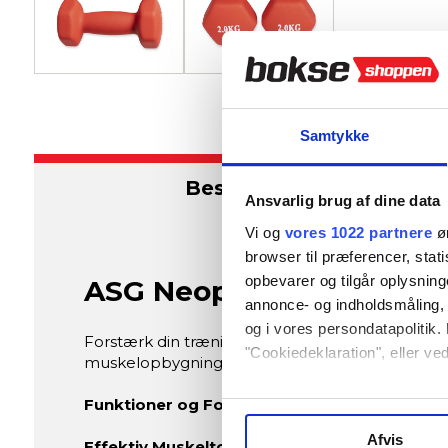
Samtykke
Beskrivelse
Ansvarlig brug af dine data
Vi og
vores 1022 partnere
øn
browser til præferencer, stat
opbevarer og tilgår oplysning
ASG Neopren Håndvægts
annonce- og indholdsmåling,
og i vores persondatapolitik. 
Forstærk din træningsrutine med elegance og eff
"Cookiedeklaration", eller ved
muskelopbygning, formgivning og stil, er dette s
Hvis du tillader det, vil vi og
Funktioner og Fordele:
Indsamle præcise oplysni
Afvis
Effektiv Muskeltoning:
Disse håndvægte er skræ