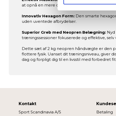
Identificere din enhed ba
at opnå en mere defineret og stærk fysik med 
Dine valg anvendes på hele w
Innovativ Hexagon Form:
Den smarte hexagonal
Vi og vores samarbejdspartne
uden uventede afbrydelser.
Superior Greb med Neopren Belægning:
Nyd g
Nogle er essentielle for, at 
træningssessioner fokuserede og effektive, selv
forbedre den.
Dette sæt af 2 kg neopren håndvægte er den per
Vi anvender også første- og tr
flottere fysik. Uanset dit træningsniveau, giver 
eller klik på “Tilpas” for at 
dag og forpligt dig til en livsstil med forbedret f
Kontakt
Kundese
Sport Scandinavia A/S
Betaling