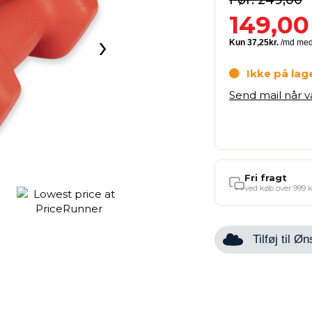
249,00
149,00
›
Ikke på lag
Send mail når 
Fri fragt
ved køb over 999 k
Tilføj til 