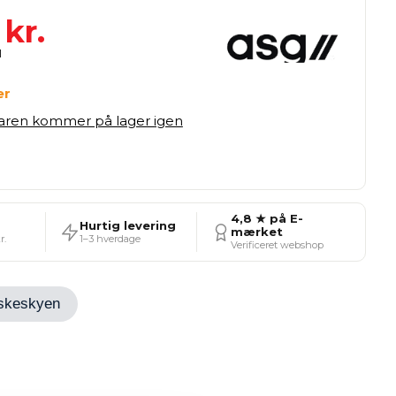
kr.
er
varen kommer på lager igen
4,8 ★ på E-
Hurtig levering
mærket
r.
1–3 hverdage
Verificeret webshop
Ønskeskyen