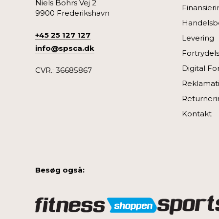
Niels Bohrs Vej 2
Finansieri
9900 Frederikshavn
Handelsbe
+45 25 127 127
Levering
info@spsca.dk
Fortrydel
Digital Fo
CVR.: 36685867
Reklamat
Returneri
Kontakt
Besøg også: