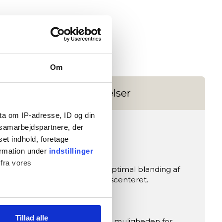
Om
Anmeldelser
ta om IP-adresse, ID og din
s samarbejdspartnere, der
set indhold, foretage
ormation under
indstillinger
 fra vores
. Designet til at tilbyde en optimal blanding af
ske form hjemme eller i fitnesscenteret.
Tillad alle
 og overkrop, hvilket giver dig muligheden for