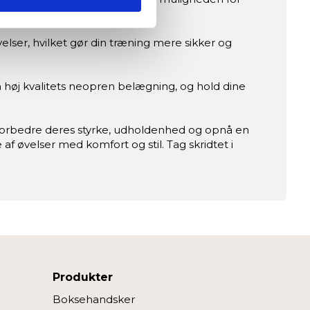
)
ser, hvilket gør din træning mere sikker og
ed fitnessshoppen.dk.
n høj kvalitets neopren belægning, og hold dine
dan du bruger siden, så vi kan
 forbedre deres styrke, udholdenhed og opnå en
r at fortsætte som angivet,
af øvelser med komfort og stil. Tag skridtet i
Produkter
Boksehandsker