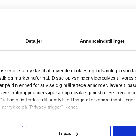
Detaljer
Annonceindstillinger
Specifikationer
sker dit samtykke til at anvende cookies og indsamle personda
istik og marketingformål. Disse oplysninger videregives til vore
er på din enhed for at vise dig målrettede annoncer, levere tilpas
æt - 2 kg
 lave målgruppeundersøgelser og udvikle tjenester. Se mere inf
Du kan altid trække dit samtykke tilbage eller ændre indstillinger
ektivitet ved hjælp af disse 2 kg neopren håndvægte fra ASG
 at trykke på "Privacy trigger" ikonet.
æt et ideelt valg for dem, der ønsker at forbedre deres fysi
så gerne:
nger om din placering, der kan være nøjagtig inden for få meter
Tilpas
ddersyet til at forstærke styrken og toningen af dine arme