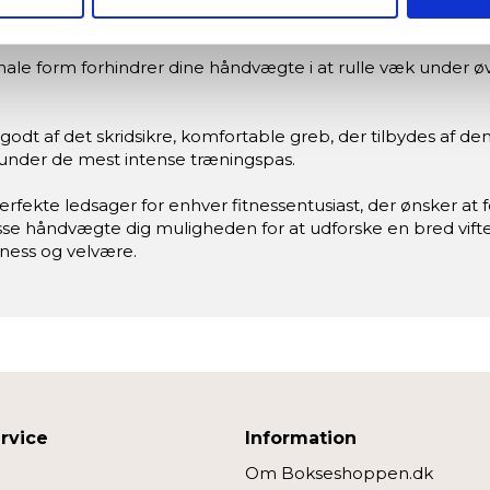
seret på en scanning af dens unikke karakteristika (fingerprinting
regelmæssig brug.
ebsitet.
e form forhindrer dine håndvægte i at rulle væk under øvel
re bruger cookies for at give dig den bedst mulige oplevelse m
odt af det skridsikre, komfortable greb, der tilbydes af de
denne hjemmeside fungerer; andre hjælper os med at forstå, hvor
 under de mest intense træningspas.
fekte ledsager for enhver fitnessentusiast, der ønsker at
edjepartsteknologier til marketing formål. Klik på “Tillad alle” fo
disse håndvægte dig muligheden for at udforske en bred vifte 
vælge, hvilke typer cookies du vil acceptere.
itness og velvære.
rvice
Information
Om Bokseshoppen.dk