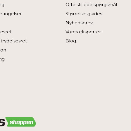
ng
Ofte stillede spørgsmål
tingelser
Størrelsesguides
Nyhedsbrev
sesret
Vores eksperter
rtrydelsesret
Blog
ion
ng