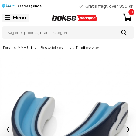
365 dages returret
Gratis fragt over 999 kr.
Fremragende
25 127 127
0
Menu
›
›
›
Forside
MMA Udstyr
Beskyttelesesudstyr
Tandbeskytter
‹
›