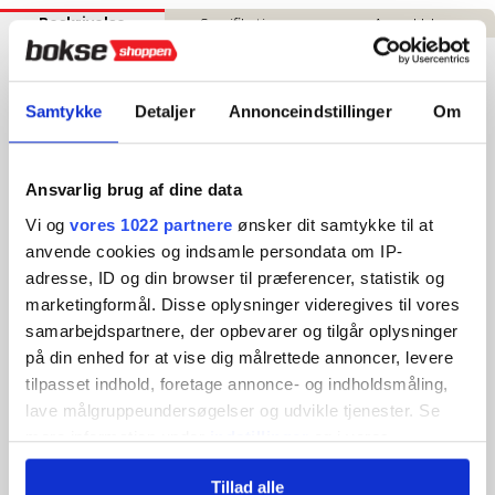
Beskrivelse
Specifikationer
Anmeldelser
Everlast Evergel Tandbeskytter - Navy
Samtykke
Detaljer
Annonceindstillinger
Om
Everlast Evergel Tandbeskytter – Maksimal
Beskyttelse og Komfort
Everlast Evergel tandbeskytteren er designet til at yde optimal
Ansvarlig brug af dine data
beskyttelse og komfort under træning og kamp. Den består af
Vi og
vores 1022 partnere
ønsker dit samtykke til at
tre lag, der arbejder sammen for at absorbere og fordele stød
effektivt:
anvende cookies og indsamle persondata om IP-
adresse, ID og din browser til præferencer, statistik og
marketingformål. Disse oplysninger videregives til vores
Blødt gel-indre lag
– Sikrer en behagelig og
samarbejdspartnere, der opbevarer og tilgår oplysninger
skræddersyet pasform
Stødabsorberende mellemlag
– Reducerer
på din enhed for at vise dig målrettede annoncer, levere
slagpåvirkning og beskytter tænder og kæbe
tilpasset indhold, foretage annonce- og indholdsmåling,
Stift ydre skjold
– Øger beskyttelsen og
lave målgruppeundersøgelser og udvikle tjenester. Se
holdbarheden under hårde træningspas og kampe
mere information under
indstillinger
og i vores
Tandbeskytteren har et
kog-og-bid-design
, der gør det
persondatapolitik. Du kan altid trække dit samtykke
muligt at forme den præcist efter din mund for en sikker og
Tillad alle
tilbage eller ændre indstillinger fra vores
behagelig pasform.