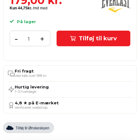
179,00
kr.
På lager
-
+
Tilføj til kurv
Fri fragt
ved køb over 999 kr.
Hurtig levering
1–3 hverdage
4,8 ★ på E-mærket
Verificeret webshop
Tilføj til Ønskeskyen