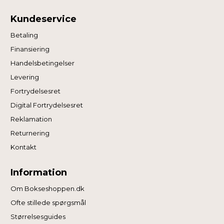
Vi anvender også første- og tredjepartsteknologier til
marketing formål. Klik på “Tillad alle” for at fortsætte som
Kundeservice
angivet, eller klik på “Tilpas” for at vælge, hvilke typer
Betaling
cookies du vil acceptere.
Finansiering
Handelsbetingelser
Levering
Fortrydelsesret
Digital Fortrydelsesret
Reklamation
Returnering
Kontakt
Information
Om Bokseshoppen.dk
Ofte stillede spørgsmål
Størrelsesguides