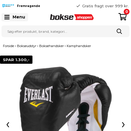
365 dages returret
Gratis fragt over 999 kr.
Fremragende
25 127 127
0
Menu
›
›
›
Forside
Bokseudstyr
Boksehandsker
Kamphandsker
SPAR 1.300,-
‹
›