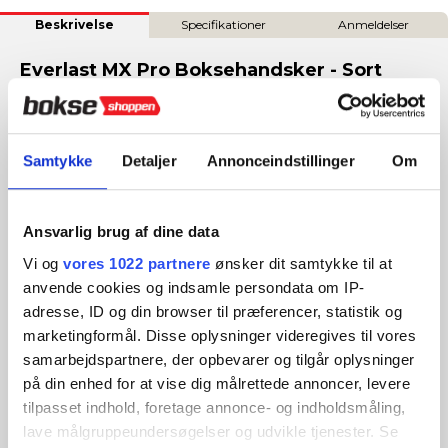
Beskrivelse
Specifikationer
Anmeldelser
Everlast MX Pro Boksehandsker - Sort
Når kun det bedste er godt nok.
Everlast MX Pro
Boksehandsker – Sort
er håndlavet i Mexico og skabt til
seriøse boksere, der kræver maksimal kvalitet, præcision og
Samtykke
Detaljer
Annonceindstillinger
Om
slagkraft. Kombinationen af ægte læder, hestehår og skum
giver en perfekt balance mellem komfort og performance –
ideel til professionelle kampe og intens sparring.
Ansvarlig brug af dine data
Funktioner og fordele
Vi og
vores 1022 partnere
ønsker dit samtykke til at
Håndlavet i Mexico
anvende cookies og indsamle persondata om IP-
Fremstillet af førsteklasses læder, der sikrer slidstyrke,
adresse, ID og din browser til præferencer, statistik og
fleksibilitet og en eksklusiv finish.
marketingformål. Disse oplysninger videregives til vores
samarbejdspartnere, der opbevarer og tilgår oplysninger
Kombination af hestehår og skum
Den unikke polstring giver en optimal fornemmelse af slagkraft
på din enhed for at vise dig målrettede annoncer, levere
og præcis energi-overførsel ved hvert punch.
tilpasset indhold, foretage annonce- og indholdsmåling,
lave målgruppeundersøgelser og udvikle tjenester. Se
Snørelukning