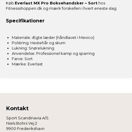
Køb
Everlast MX Pro Boksehandsker – Sort
hos
så vi kan forbedre den.
Fitnessshoppen.dk og mærk forskellen i hvert eneste slag.
Specifikationer
Vi anvender også første- og tredjepartsteknologier til
marketing formål. Klik på “Tillad alle” for at fortsætte som
angivet, eller klik på “Tilpas” for at vælge, hvilke typer
Materiale: Ægte læder (håndlavet i Mexico)
cookies du vil acceptere.
Polstring: Hestehår og skum
Lukning: Snørelukning
Anvendelse: Professionel kamp og sparring
Farve: Sort
Mærke: Everlast
Kontakt
Sport Scandinavia A/S
Niels Bohrs Vej 2
9900 Frederikshavn