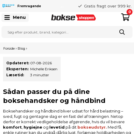
365 dages returret
Gratis fragt over 999 kr.
Fremragende
25 127 127
0
Menu
›
›
Forside
Blog
Opdateret:
07-08-2026
Eksperten:
Michelle Eriksen
Læsetid:
3 minutter
Sådan passer du på dine
boksehandsker og håndbind
Boksehandsker og håndbind bliver udsat for hård belastning –
sved, fugt og gentagne slag er en fast del af træningen. Netop
derfor er korrekt vedligeholdelse afgørende, hvis du vil bevare
komfort
,
hygiejne
og
levetid
på dit
bokseudstyr.
Med få,
enkle rutiner kan du undgå dårlig lugt, forlænge holdbarheden og