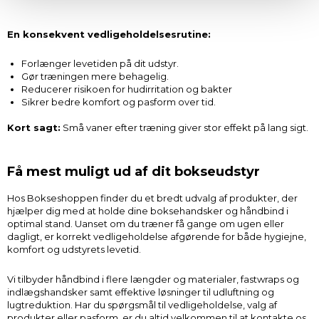
Dine valg anvendes på hele websitet.
En konsekvent vedligeholdelsesrutine:
Vi og vores samarbejdspartnere bruger cookies for at
Forlænger levetiden på dit udstyr.
give dig den bedst mulige oplevelse med
Gør træningen mere behagelig.
fitnessshoppen.dk.
Reducerer risikoen for hudirritation og bakter
Sikrer bedre komfort og pasform over tid.
Nogle er essentielle for, at denne hjemmeside fungerer;
Kort sagt:
Små vaner efter træning giver stor effekt på lang sigt.
andre hjælper os med at forstå, hvordan du bruger siden,
så vi kan forbedre den.
Få mest muligt ud af dit bokseudstyr
Vi anvender også første- og tredjepartsteknologier til
Hos Bokseshoppen finder du et bredt udvalg af produkter, der
marketing formål. Klik på “Tillad alle” for at fortsætte som
hjælper dig med at holde dine boksehandsker og håndbind i
angivet, eller klik på “Tilpas” for at vælge, hvilke typer
optimal stand. Uanset om du træner få gange om ugen eller
dagligt, er korrekt vedligeholdelse afgørende for både hygiejne,
cookies du vil acceptere.
komfort og udstyrets levetid.
Vi tilbyder håndbind i flere længder og materialer, fastwraps og
indlægshandsker samt effektive løsninger til udluftning og
lugtreduktion. Har du spørgsmål til vedligeholdelse, valg af
produkter eller pasform, er du altid velkommen til at kontakte os.