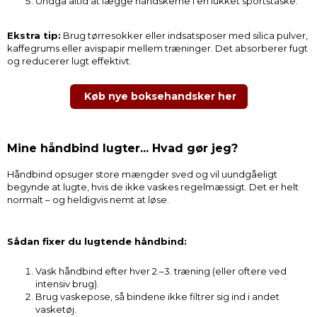
Undgå altid at lægge handskerne i en lukket sportstaske.
Ekstra tip:
Brug tørresokker eller indsatsposer med silica pulver,
kaffegrums eller avispapir mellem træninger. Det absorberer fugt
og reducerer lugt effektivt.
Køb nye boksehandsker her
Mine håndbind lugter... Hvad gør jeg?
Håndbind opsuger store mængder sved og vil uundgåeligt
begynde at lugte, hvis de ikke vaskes regelmæssigt. Det er helt
normalt – og heldigvis nemt at løse.
Sådan fixer du lugtende håndbind:
Vask håndbind efter hver 2.–3. træning (eller oftere ved
intensiv brug).
Brug vaskepose, så bindene ikke filtrer sig ind i andet
vasketøj.