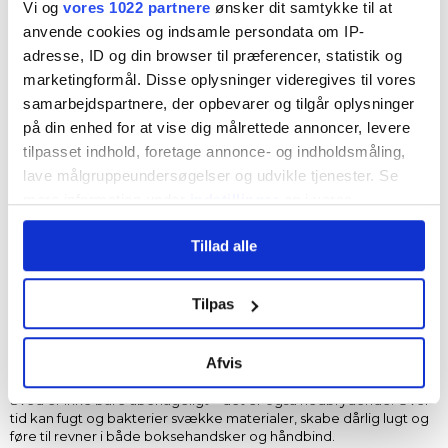
Vi og
vores 1022 partnere
ønsker dit samtykke til at
anvende cookies og indsamle persondata om IP-
adresse, ID og din browser til præferencer, statistik og
marketingformål. Disse oplysninger videregives til vores
samarbejdspartnere, der opbevarer og tilgår oplysninger
på din enhed for at vise dig målrettede annoncer, levere
tilpasset indhold, foretage annonce- og indholdsmåling,
lave målgruppeundersøgelser og udvikle tjenester. Se
mere information under
indstillinger
og i vores
persondatapolitik. Du kan altid trække dit samtykke
Tillad alle
tilbage eller ændre indstillinger fra vores
"Cookiedeklaration", eller ved at trykke på "Privacy
trigger" ikonet.
Tilpas
Hvis du tillader det, vil vi også gerne:
Afvis
Hvorfor er hygiejne så vigtig?
Indsamle præcise oplysninger om din placering, der
kan være nøjagtig inden for få meter
Sved er ikke bare ubehageligt – det er også nedbrydende. Over
tid kan fugt og bakterier svække materialer, skabe dårlig lugt og
Identificere din enhed baseret på en scanning af
føre til revner i både boksehandsker og håndbind.
dens unikke karakteristika (fingerprinting)