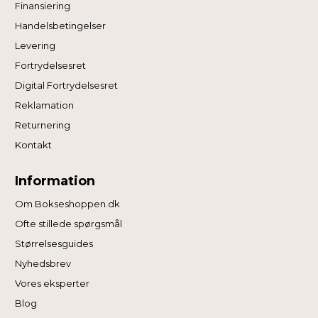
Finansiering
angivet, eller klik på “Tilpas” for at vælge, hvilke typer
Handelsbetingelser
cookies du vil acceptere.
Levering
Fortrydelsesret
Digital Fortrydelsesret
Reklamation
Returnering
Kontakt
Information
Om Bokseshoppen.dk
Ofte stillede spørgsmål
Størrelsesguides
Nyhedsbrev
Vores eksperter
Blog