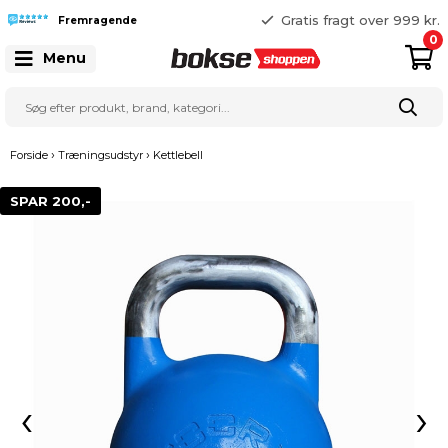
365 dages returret
Gratis fragt over 999 kr.
Fremragende
25 127 127
0
Menu
›
›
Forside
Træningsudstyr
Kettlebell
SPAR 200,-
‹
›