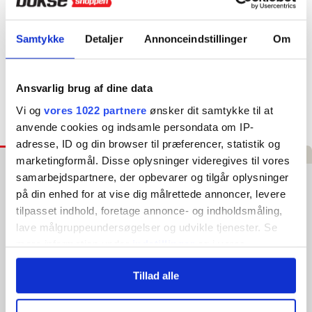
Hurtig levering
1–3 hverdage
Samtykke
Detaljer
Annonceindstillinger
Om
4,8 ★ på E-mærket
Verificeret webshop
Ansvarlig brug af dine data
Vi og
vores 1022 partnere
ønsker dit samtykke til at
Tilføj til Ønskeskyen
anvende cookies og indsamle persondata om IP-
adresse, ID og din browser til præferencer, statistik og
Beskrivelse
Specifikationer
Video
Anmeldelser
marketingformål. Disse oplysninger videregives til vores
samarbejdspartnere, der opbevarer og tilgår oplysninger
TOORX Olympisk Kettlebell - 12 kg
på din enhed for at vise dig målrettede annoncer, levere
tilpasset indhold, foretage annonce- og indholdsmåling,
TOORX Olympiske Kettlebells er fremstillet med kvalitetsstål,
lave målgruppeundersøgelser og udvikle tjenester. Se
som er godkendt til Olympisk anvendelse. En kettlebell er et
fantastisk træningsredskab, som kan anvendes til at træne
mere information under
indstillinger
og i vores
styrke og kondition, eftersom der kan laves flere former for
persondatapolitik. Du kan altid trække dit samtykke
øvelser med en kettlebell. TOORX har med deres olympiske
Tillad alle
tilbage eller ændre indstillinger fra vores
serie lavet en række kettlebells som er ekstra holdbare og
farvekodede, hvilket gør det nemt at skabe overblik, samt
"Cookiedeklaration", eller ved at trykke på "Privacy
skifte mellem kettlebells, under din træning.
trigger" ikonet.