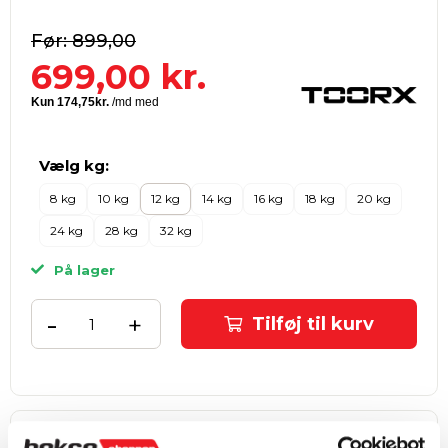
899,00
699,00
kr.
Vælg kg:
8 kg
10 kg
12 kg
14 kg
16 kg
18 kg
20 kg
24 kg
28 kg
32 kg
På lager
-
+
Tilføj til kurv
Fri fragt
ved køb over 999 kr.