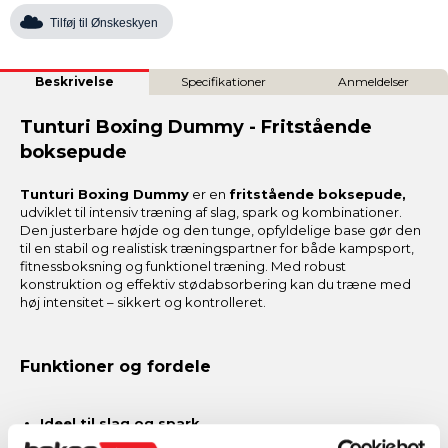
Tilføj til Ønskeskyen
Beskrivelse
Specifikationer
Anmeldelser
Tunturi Boxing Dummy - Fritstående
boksepude
Tunturi Boxing Dummy
er en
fritstående boksepude,
udviklet til intensiv træning af slag, spark og kombinationer.
Den justerbare højde og den tunge, opfyldelige base gør den
til en stabil og realistisk træningspartner for både kampsport,
fitnessboksning og funktionel træning. Med robust
konstruktion og effektiv stødabsorbering kan du træne med
høj intensitet – sikkert og kontrolleret.
Funktioner og fordele
Ideel til slag og spark
Træn alt fra jabs og hooks til low kicks og high kicks på én