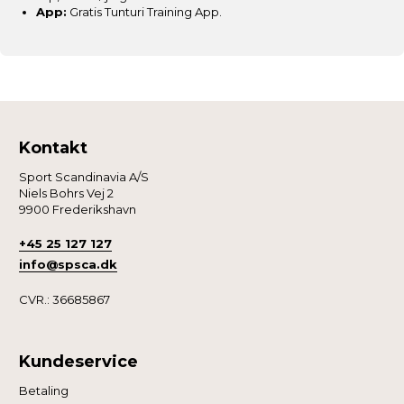
App:
Gratis Tunturi Training App.
angivet, eller klik på “Tilpas” for at vælge, hvilke typer
cookies du vil acceptere.
Kontakt
Sport Scandinavia A/S
Niels Bohrs Vej 2
9900 Frederikshavn
+45 25 127 127
info@spsca.dk
CVR.: 36685867
Kundeservice
Betaling