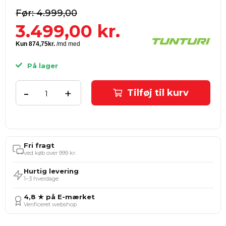
4.999,00
3.499,00
kr.
På lager
-
+
Tilføj til kurv
Fri fragt
ved køb over 999 kr.
Hurtig levering
1–3 hverdage
4,8 ★ på E-mærket
Verificeret webshop