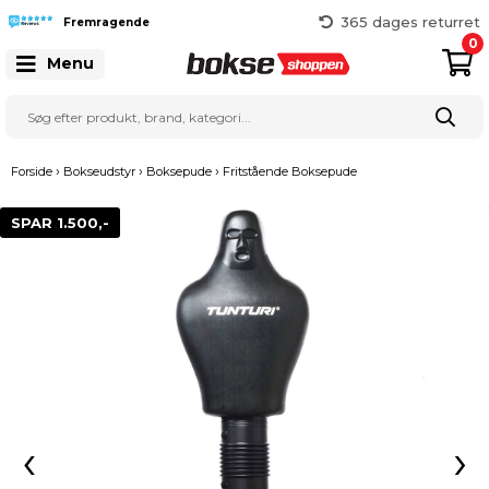
365 dages returret
Fremragende
Gratis fragt over 999 kr.
0
25 127 127
Menu
›
›
›
Forside
Bokseudstyr
Boksepude
Fritstående Boksepude
SPAR 1.500,-
‹
›