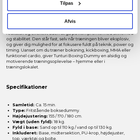
trigger" ikonet.
Tilpas
Hvorfor vælge Tunturi Boxing Dummy
Hvis du tillader det, vil vi også gerne:
Fritstående Boksepude?
Afvis
Indsamle præcise oplysninger om din placering, der
Denne boksedummy er det perfekte valg for dig, der vil træne
kan være nøjagtig inden for få meter
realistisk og effektivt uden at gå på kompromis med sikkerhed
og stabilitet. Den står fast, selv når træningen bliver eksplosiv,
Identificere din enhed baseret på en scanning af
og giver dig mulighed for at fokusere fuldt på teknik, power og
dens unikke karakteristika (fingerprinting)
timing. Uanset om du træner boksning, kickboxing, MMA eller
Dine valg anvendes på hele websitet.
funktionel cardio, giver Tunturi Boxing Dummy en alsidig og
motiverende træningsoplevelse – hjemme eller i
træningslokalet.
Vi og vores samarbejdspartnere bruger cookies for at
give dig den bedst mulige oplevelse med
fitnessshoppen.dk.
Specifikationer
Nogle er essentielle for, at denne hjemmeside fungerer;
Samletid:
Ca. 15 min.
andre hjælper os med at forstå, hvordan du bruger siden,
Type:
Fritstående boksedummy.
så vi kan forbedre den.
Højdejustering:
155 / 170 / 180 cm.
Vægt (uden fyld):
18 kg.
Fyld i base:
Sand op til 110 kg / vand op til 130 kg.
Vi anvender også første- og tredjepartsteknologier til
Inkluderet:
Base, midtersektion, PU-krop, højdejuster,
marketing formål. Klik på “Tillad alle” for at fortsætte som
top, værktøj og bolte.