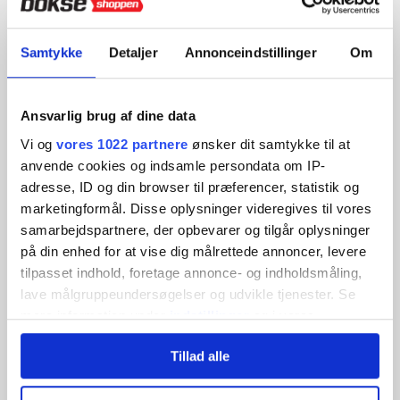
og samme dummy.
Justerbar højde i tre niveauer
Samtykke
Detaljer
Annonceindstillinger
Om
Indstil højden til 155, 170 eller 180 cm, så træningen
tilpasses din teknik og kropshøjde.
Ansvarlig brug af dine data
Ekstrem stabilitet
Basen kan fyldes med sand (op til 110 kg) eller vand (op til
Vi og
vores 1022 partnere
ønsker dit samtykke til at
130 kg) for maksimal stabilitet under hård træning.
anvende cookies og indsamle persondata om IP-
Effektiv stødabsorbering
adresse, ID og din browser til præferencer, statistik og
Yderlag i slidstærkt PU syntetisk læder og indvendig PE-
marketingformål. Disse oplysninger videregives til vores
skum sikrer god kraftfordeling og reducerer belastning.
samarbejdspartnere, der opbevarer og tilgår oplysninger
på din enhed for at vise dig målrettede annoncer, levere
Hurtig og nem opsætning
Samles på ca. 15 minutter – alt nødvendigt værktøj og
tilpasset indhold, foretage annonce- og indholdsmåling,
bolte medfølger.
lave målgruppeundersøgelser og udvikle tjenester. Se
mere information under
indstillinger
og i vores
Gratis Tunturi Training App
persondatapolitik. Du kan altid trække dit samtykke
Få adgang til tusindvis af øvelser, træningsprogrammer
Tillad alle
og videovejledninger – helt gratis.
tilbage eller ændre indstillinger fra vores
"Cookiedeklaration", eller ved at trykke på "Privacy