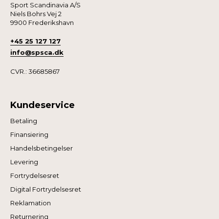
Nogle er essentielle for, at denne hjemmeside fungerer;
Sport Scandinavia A/S
andre hjælper os med at forstå, hvordan du bruger siden,
Niels Bohrs Vej 2
9900 Frederikshavn
så vi kan forbedre den.
+45 25 127 127
Vi anvender også første- og tredjepartsteknologier til
info@spsca.dk
marketing formål. Klik på “Tillad alle” for at fortsætte som
CVR.: 36685867
angivet, eller klik på “Tilpas” for at vælge, hvilke typer
cookies du vil acceptere.
Kundeservice
Betaling
Finansiering
Handelsbetingelser
Levering
Fortrydelsesret
Digital Fortrydelsesret
Reklamation
Returnering