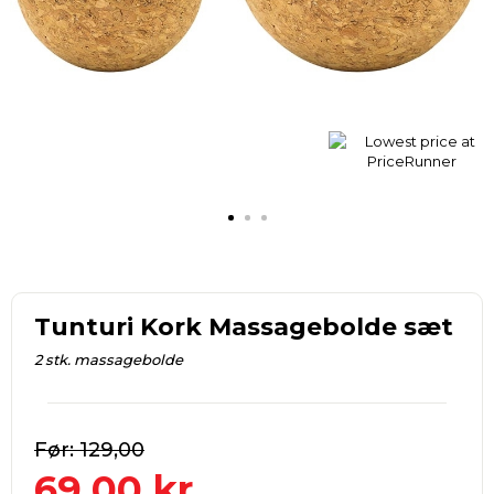
Tunturi Kork Massagebolde sæt
2 stk. massagebolde
129,00
69,00
kr.