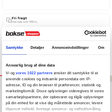
Fri fragt
ved køb over 999 kr.
Hurtig levering
1–3 hverdage
4,8 ★ på E-mærket
Samtykke
Detaljer
Annonceindstillinger
Om
Verificeret webshop
Tilføj til Ønskeskyen
Ansvarlig brug af dine data
Vi og
vores 1022 partnere
ønsker dit samtykke til at
Beskrivelse
Specifikationer
Anmeldelser
anvende cookies og indsamle persondata om IP-
adresse, ID og din browser til præferencer, statistik og
Tunturi Kork Massagebolde sæt
marketingformål. Disse oplysninger videregives til vores
samarbejdspartnere, der opbevarer og tilgår oplysninger
Efter en intens træning fortjener dine muskler en
på din enhed for at vise dig målrettede annoncer, levere
selvforkælelsesstund, og Tunturi Korkmassagespil er den
tilpasset indhold, foretage annonce- og indholdsmåling,
ideelle partner til at give dig den afslapning, du har brug for.