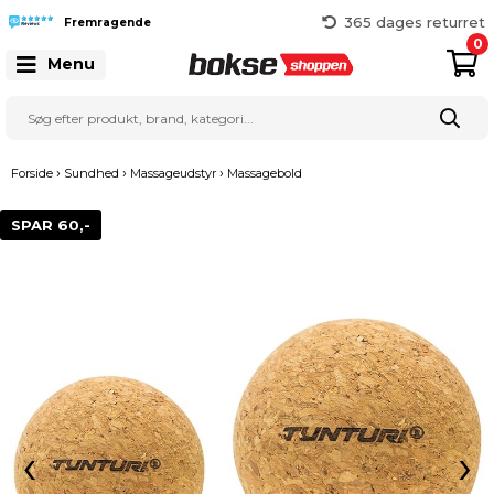
Hurtig levering
365 dages returret
Fremragende
Gratis fragt over 999 kr.
0
Menu
25 127 127
›
›
›
Forside
Sundhed
Massageudstyr
Massagebold
SPAR 60,-
‹
›