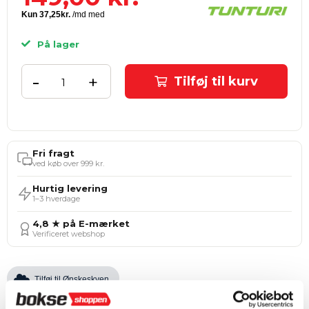
På lager
-
+
Tilføj til kurv
Fri fragt
ved køb over 999 kr.
Hurtig levering
1–3 hverdage
4,8 ★ på E-mærket
Verificeret webshop
Tilføj til Ønskeskyen