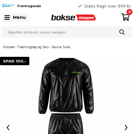
365 dages returret
Gratis fragt over 999 kr.
Fremragende
25 127 127
0
Menu
›
›
Forside
Træningstøj og Sko
Sauna Suits
SPAR 100,-
‹
›