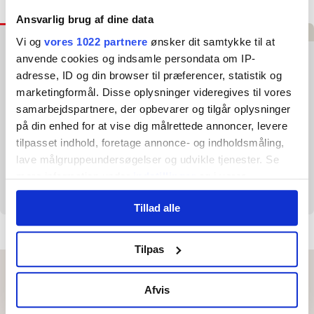
Ansvarlig brug af dine data
Beskrivelse
Specifikationer
Anmeldelser
Vi og
vores 1022 partnere
ønsker dit samtykke til at
anvende cookies og indsamle persondata om IP-
Tunturi Vinyl Håndvægtsæt - 28 kg
adresse, ID og din browser til præferencer, statistik og
marketingformål. Disse oplysninger videregives til vores
Tunturi Håndvægtsættet er et alsidigt og fleksibelt
træningsredskab til træning af hele kroppen! Få hele 8
samarbejdspartnere, der opbevarer og tilgår oplysninger
håndvægte i bare ét par håndvægte. Den gradvise
på din enhed for at vise dig målrettede annoncer, levere
vægtforøgelse med vægtskiver gør det muligt for brugeren at
tilpasset indhold, foretage annonce- og indholdsmåling,
tilpasse træningen efter deres evner og udfordre sig selv over
tid. Det er fantastisk for både begyndere og mere erfarne
lave målgruppeundersøgelser og udvikle tjenester. Se
trænere. Med de medfølgende skruelukkere kan du fastgøre
mere information under
indstillinger
og i vores
vægtskiverne sikkert til stængerne. Dette sikrer, at vægtene
persondatapolitik. Du kan altid trække dit samtykke
er stabile under træningen.
Tillad alle
tilbage eller ændre indstillinger fra vores
"Cookiedeklaration", eller ved at trykke på "Privacy
trigger" ikonet.
Tilpas
Hvis du tillader det, vil vi også gerne:
Kontakt
Afvis
Indsamle præcise oplysninger om din placering, der
Sport Scandinavia A/S
kan være nøjagtig inden for få meter