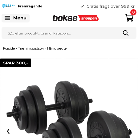
365 dages returret
Gratis fragt over 999 kr.
Fremragende
25 127 127
0
Menu
›
›
Forside
Træningsudstyr
Håndvægte
SPAR 300,-
‹
›