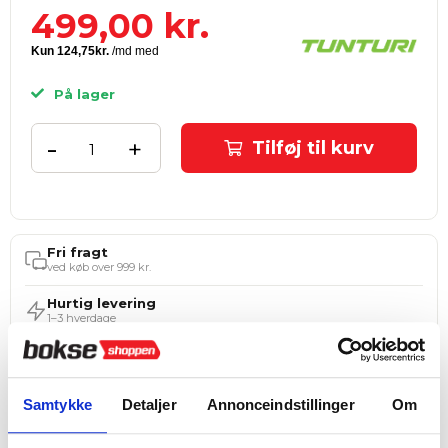
499,00
kr.
På lager
-
+
Tilføj til kurv
Fri fragt
ved køb over 999 kr.
Hurtig levering
1–3 hverdage
4,8 ★ på E-mærket
Verificeret webshop
Samtykke
Detaljer
Annonceindstillinger
Om
Tilføj til Ønskeskyen