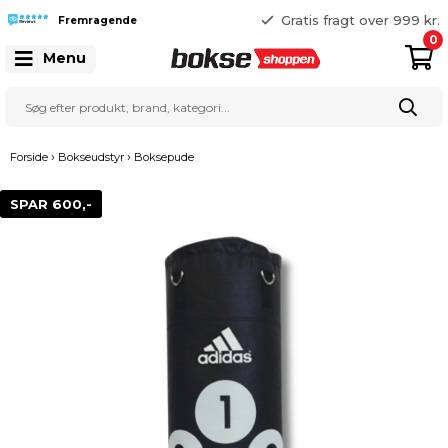
365 dages returret
Gratis fragt over 999 kr.
Fremragende
25 127 127
0
Menu
›
›
Forside
Bokseudstyr
Boksepude
SPAR 600,-