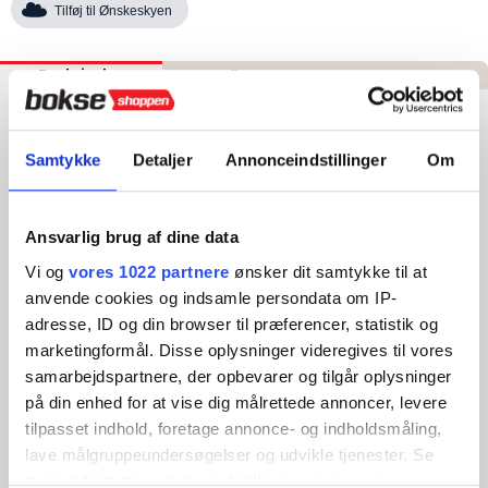
Tilføj til Ønskeskyen
Beskrivelse
Specifikationer
Anmeldelser
Adidas PU Boksepude - 90 cm
Samtykke
Detaljer
Annonceindstillinger
Om
adidas PU Boksepude
er en højkvalitets boksepude
fremstillet i ekstra slidstærkt PU-materiale og udstyret med
markerede tal, der gør den ideel til træning af kombinationer
og reaktionsevne. Du eller din træner kalder en talrække – og
Ansvarlig brug af dine data
du udfører slagene hurtigt og præcist. Det gør boksepuden
perfekt til teknik-, koordination- og hastighedstræning.
Vi og
vores 1022 partnere
ønsker dit samtykke til at
anvende cookies og indsamle persondata om IP-
Puden er fyldt med nyskåret, rent tekstilmateriale – fri for
adresse, ID og din browser til præferencer, statistik og
hårde genstande som sten og metal – og elektronisk scannet
marketingformål. Disse oplysninger videregives til vores
for maksimal sikkerhed. Fyldet giver optimal stødabsorbering
og beskytter hænder, fødder og ben ved hård træning.
samarbejdspartnere, der opbevarer og tilgår oplysninger
på din enhed for at vise dig målrettede annoncer, levere
✔ Markeringer med tal – perfekt til slagkombinationstræning
tilpasset indhold, foretage annonce- og indholdsmåling,
✔ Fyldt med rent tekstil for optimal støddæmpning og
hygiejne
lave målgruppeundersøgelser og udvikle tjenester. Se
✔ Ekstra forstærkede syninger – modstår intens brug
mere information under
indstillinger
og i vores