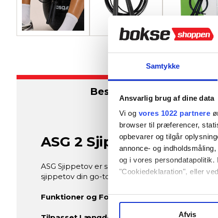
Samtykke
Beskrivelse
Ansvarlig brug af dine data
Vi og
vores 1022 partnere
øn
browser til præferencer, stat
opbevarer og tilgår oplysning
ASG 2 Sjippetov
annonce- og indholdsmåling,
og i vores persondatapolitik. 
ASG Sjippetov er skabt til dem, der ønsker at t
"Cookiedeklaration", eller ved
sjippetov din go-to for en intens og alsidig worko
Hvis du tillader det, vil vi og
Funktioner og Fordele:
Indsamle præcise oplysni
Afvis
Tilpasset Længde for Alle:
Med en generøs længd