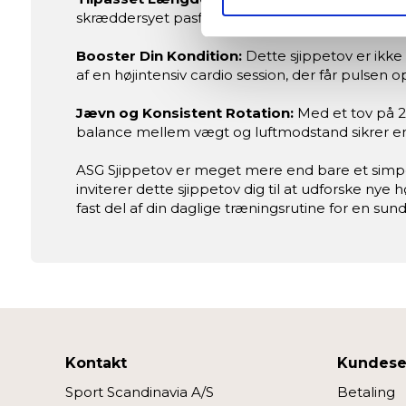
Identificere din enhed ba
skræddersyet pasform, der matcher din trænings
Dine valg anvendes på hele w
Booster Din Kondition:
Dette sjippetov er ikke
Vi og vores samarbejdspartne
af en højintensiv cardio session, der får pulsen o
Jævn og Konsistent Rotation:
Med et tov på 2,
Nogle er essentielle for, at 
balance mellem vægt og luftmodstand sikrer en 
forbedre den.
ASG Sjippetov er meget mere end bare et simpel
Vi anvender også første- og tr
inviterer dette sjippetov dig til at udforske nye
eller klik på “Tilpas” for at 
fast del af din daglige træningsrutine for en sund
Kontakt
Kundese
Sport Scandinavia A/S
Betaling