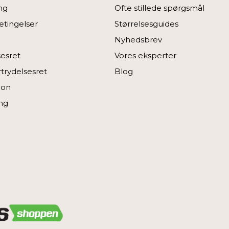
ng
Ofte stillede spørgsmål
tingelser
Størrelsesguides
Nyhedsbrev
sesret
Vores eksperter
rtrydelsesret
Blog
ion
ng