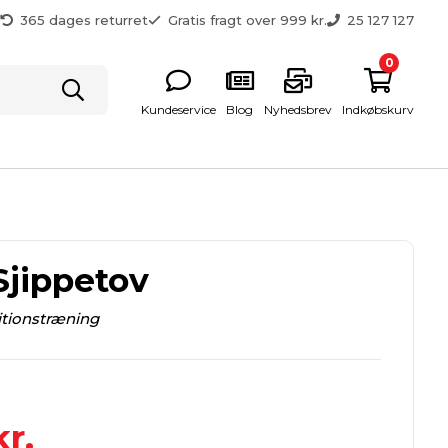
g
365 dages returret
Gratis fragt over 999 kr.
25 127 127
0
Kundeservice
Blog
Nyhedsbrev
Indkøbskurv
Sjippetov
ditionstræning
r.