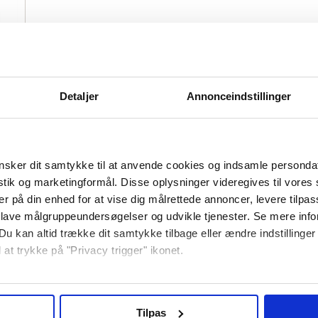
Detaljer
Annonceindstillinger
Specifikationer
sker dit samtykke til at anvende cookies og indsamle personda
istik og marketingformål. Disse oplysninger videregives til vore
er på din enhed for at vise dig målrettede annoncer, levere tilpas
 lave målgruppeundersøgelser og udvikle tjenester. Se mere inf
Du kan altid trække dit samtykke tilbage eller ændre indstillinger
age deres konditionstræning til det næste niveau. Med dens
 at trykke på "Privacy trigger" ikonet.
ut, der både er effektiv og sjov.
så gerne:
nger om din placering, der kan være nøjagtig inden for få meter
Tilpas
e på 3 meter, tilbyder ASG Sjippetov fleksibilitet til brug