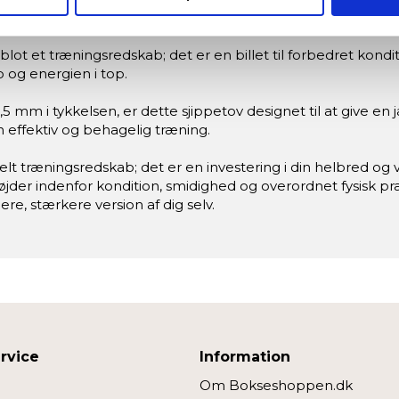
seret på en scanning af dens unikke karakteristika (fingerprinting
stil og kropstype.
ebsitet.
 blot et træningsredskab; det er en billet til forbedret kond
re bruger cookies for at give dig den bedst mulige oplevelse m
p og energien i top.
5 mm i tykkelsen, er dette sjippetov designet til at give en
denne hjemmeside fungerer; andre hjælper os med at forstå, hvor
effektiv og behagelig træning.
t træningsredskab; det er en investering i din helbred og 
edjepartsteknologier til marketing formål. Klik på “Tillad alle” fo
 højder indenfor kondition, smidighed og overordnet fysisk p
vælge, hvilke typer cookies du vil acceptere.
ere, stærkere version af dig selv.
rvice
Information
Om Bokseshoppen.dk