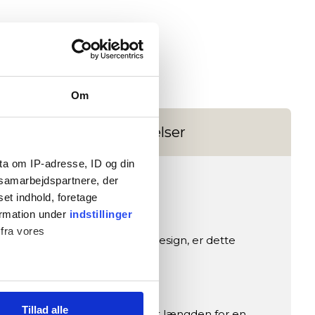
Om
Anmeldelser
ta om IP-adresse, ID og din
s samarbejdspartnere, der
set indhold, foretage
ormation under
indstillinger
 fra vores
 optimale længde og robuste design, er dette
Tillad alle
ere af alle højder. Juster nemt længden for en