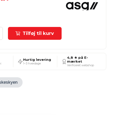
Tilføj til kurv
4,8 ★ på E-
Hurtig levering
mærket
r.
1–3 hverdage
Verificeret webshop
Ønskeskyen