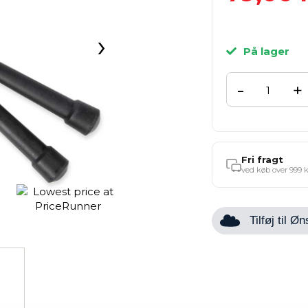
›
På lager
-
+
Fri fragt
ved køb over 999 k
Tilføj til 