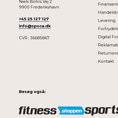
Niels Bohrs Vej 2
Finansieri
9900 Frederikshavn
Handelsbe
+45 25 127 127
Levering
info@spsca.dk
Fortrydel
Digital Fo
CVR.: 36685867
Reklamat
Returneri
Kontakt
Besøg også: