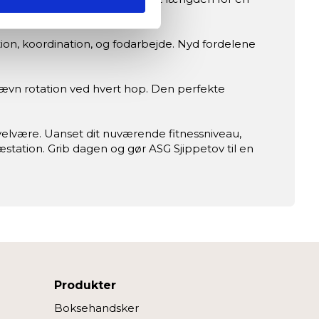
)
ition, koordination, og fodarbejde. Nyd fordelene
ed fitnessshoppen.dk.
 jævn rotation ved hvert hop. Den perfekte
dan du bruger siden, så vi kan
velvære. Uanset dit nuværende fitnessniveau,
r at fortsætte som angivet,
ræstation. Grib dagen og gør ASG Sjippetov til en
Produkter
Boksehandsker