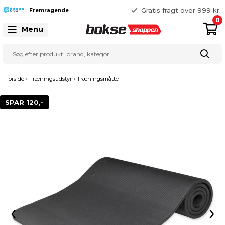
365 dages returret
Gratis fragt over 999 kr.
Fremragende
25 127 127
0
Menu
›
›
Forside
Træningsudstyr
Træningsmåtte
SPAR 120,-
‹
›