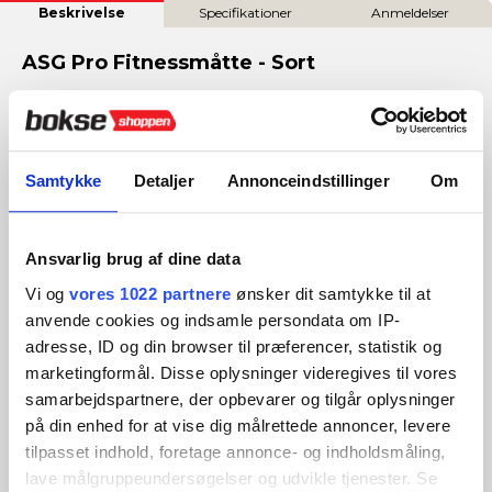
Beskrivelse
Specifikationer
Anmeldelser
ASG Pro Fitnessmåtte - Sort
Opgrader din træningsoplevelse med ASG Fitnessmåtte Pro,
en premium måtte designet til at maksimere din komfort og
stabilitet under alle former for fysisk aktivitet. Fra intensiv yoga
til dynamisk styrketræning, denne måtte er din ultimative
Samtykke
Detaljer
Annonceindstillinger
Om
partner i at opnå dine fitnessmål med stil og sikkerhed.
Funktioner og Fordele:
Ansvarlig brug af dine data
Uovertruffen Komfort og Plads:
Med dimensioner på
183x61 cm og en tykkelse på 1,5 cm, tilbyder ASG Fitnessmåtte
Vi og
vores 1022 partnere
ønsker dit samtykke til at
Pro den ideelle overflade for en række øvelser, sikrer masser
anvende cookies og indsamle persondata om IP-
af plads og exceptionel komfort under din træning.
adresse, ID og din browser til præferencer, statistik og
Ultimativ Skridsikkerhed:
Det avancerede skridsikre
marketingformål. Disse oplysninger videregives til vores
materiale garanterer, at måtten forbliver fast plantet på
samarbejdspartnere, der opbevarer og tilgår oplysninger
ethvert underlag, hvilket giver dig friheden til at udforske og
på din enhed for at vise dig målrettede annoncer, levere
mestre nye bevægelser med fuld tillid.
tilpasset indhold, foretage annonce- og indholdsmåling,
Elastisk og Støddæmpende:
Nyd godt af måttens elastiske
lave målgruppeundersøgelser og udvikle tjenester. Se
og støddæmpende egenskaber, der skånsomt beskytter dine