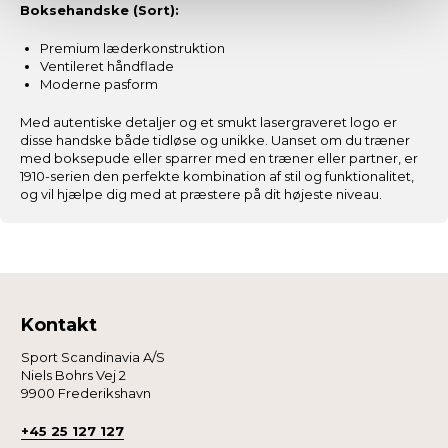
dens unikke karakteristika (fingerprinting)
Boksehandske (Sort):
Dine valg anvendes på hele websitet.
Premium læderkonstruktion
Ventileret håndflade
Vi og vores samarbejdspartnere bruger cookies for at
Moderne pasform
give dig den bedst mulige oplevelse med
Med autentiske detaljer og et smukt lasergraveret logo er
fitnessshoppen.dk.
disse handske både tidløse og unikke. Uanset om du træner
med boksepude eller sparrer med en træner eller partner, er
1910-serien den perfekte kombination af stil og funktionalitet,
Nogle er essentielle for, at denne hjemmeside fungerer;
og vil hjælpe dig med at præstere på dit højeste niveau.
andre hjælper os med at forstå, hvordan du bruger siden,
så vi kan forbedre den.
Vi anvender også første- og tredjepartsteknologier til
marketing formål. Klik på “Tillad alle” for at fortsætte som
angivet, eller klik på “Tilpas” for at vælge, hvilke typer
Kontakt
cookies du vil acceptere.
Sport Scandinavia A/S
Niels Bohrs Vej 2
9900 Frederikshavn
+45 25 127 127