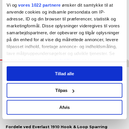
Vi og
vores 1022 partnere
ønsker dit samtykke til at
Hurtig levering
anvende cookies og indsamle persondata om IP-
1–3 hverdage
adresse, ID og din browser til præferencer, statistik og
4,8 ★ på E-mærket
marketingformål. Disse oplysninger videregives til vores
Verificeret webshop
samarbejdspartnere, der opbevarer og tilgår oplysninger
på din enhed for at vise dig målrettede annoncer, levere
tilpasset indhold, foretage annonce- og indholdsmåling,
Tilføj til Ønskeskyen
lave målgruppeundersøgelser og udvikle tjenester. Se
mere information under
indstillinger
og i vores
Beskrivelse
Specifikationer
Anmeldelser
persondatapolitik. Du kan altid trække dit samtykke
Tillad alle
tilbage eller ændre indstillinger fra vores
Everlast 1910 Hook & Loop Sparring
"Cookiedeklaration", eller ved at trykke på "Privacy
Boksehandske (Sort)
trigger" ikonet.
Tilpas
Tag et skridt ind i boksehistorien med Everlasts klassiske 1910
boksehandsker - en moderne opdatering af en legendarisk
Hvis du tillader det, vil vi også gerne:
linje. Disse handske er konstrueret med premium læder, en
Afvis
Indsamle præcise oplysninger om din placering, der
ventileret håndflade og en moderne pasform, der oser af stil
og kvalitet.
kan være nøjagtig inden for få meter
Identificere din enhed baseret på en scanning af
Fordele ved Everlast 1910 Hook & Loop Sparring