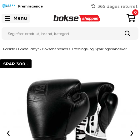
365 dages returret
Gratis fragt over 999 kr.
Fremragende
0
25 127 127
Menu
›
›
›
Forside
Bokseudstyr
Boksehandsker
Trænings- og Sparringshandsker
SPAR 300,-
‹
›