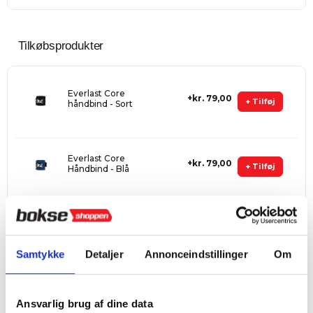
Tilkøbsprodukter
Everlast Core
kr. 79,00
+ Tilføj
håndbind - Sort
Everlast Core
kr. 79,00
+ Tilføj
Håndbind - Blå
Everlast Dobbelt
kr. 79,00
Tandbeskytter -
+ Tilføj
Sort
Samtykke
Detaljer
Annonceindstillinger
Om
Fri fragt
Ansvarlig brug af dine data
ved køb over 999 kr.