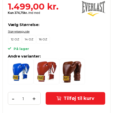
1.499,00
kr.
Vælg Størrelse:
Størrelsesguide
12 OZ
14 OZ
16 OZ
På lager
Andre varianter:
-
+
Tilføj til kurv