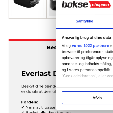
Samtykke
Ansvarlig brug af dine data
Vi og
vores 1022 partnere
øn
Beskrivelse
browser til præferencer, stat
opbevarer og tilgår oplysning
annonce- og indholdsmåling,
og i vores persondatapolitik. 
Everlast Dobbelt Tandbes
"Cookiedeklaration", eller ved
Beskyt dine tænder med stil og komfort med de
Hvis du tillader det, vil vi og
er du sikret den ultimative beskyttelse under s
Indsamle præcise oplysni
Afvis
Identificere din enhed ba
Fordele:
✔ Nem at tilpasse
Dine valg anvendes på hele w
✔ Beskyt alle dine tænker