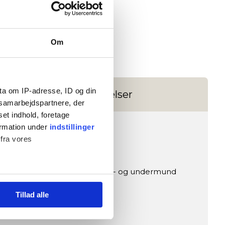
Om
ta om IP-adresse, ID og din
Anmeldelser
s samarbejdspartnere, der
set indhold, foretage
ormation under
indstillinger
 fra vores
belte beskyttelse af både over- og undermund
Tillad alle
)