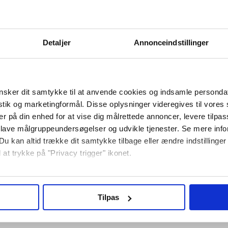
Detaljer
Annonceindstillinger
sker dit samtykke til at anvende cookies og indsamle personda
Specifikationer
istik og marketingformål. Disse oplysninger videregives til vore
er på din enhed for at vise dig målrettede annoncer, levere tilpas
 lave målgruppeundersøgelser og udvikle tjenester. Se mere inf
Du kan altid trække dit samtykke tilbage eller ændre indstillinger
kytter - Sort
 at trykke på "Privacy trigger" ikonet.
nne Everlast Dobbelt Tandbeskytter i sort. Med dens dob
så gerne:
elv de mest intense træninger og kampe.
nger om din placering, der kan være nøjagtig inden for få meter
Tilpas
seret på en scanning af dens unikke karakteristika (fingerprinting
ebsitet.