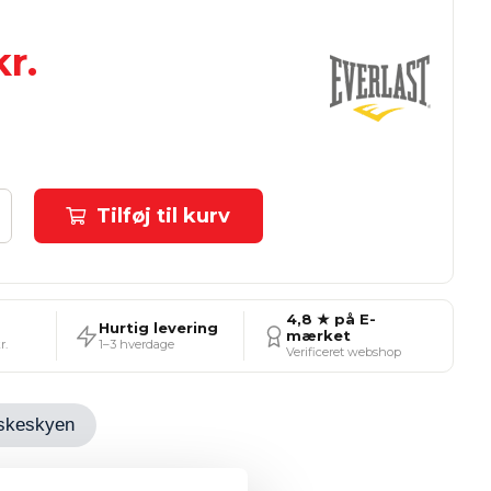
r.
Tilføj til kurv
4,8 ★ på E-
Hurtig levering
mærket
r.
1–3 hverdage
Verificeret webshop
Ønskeskyen