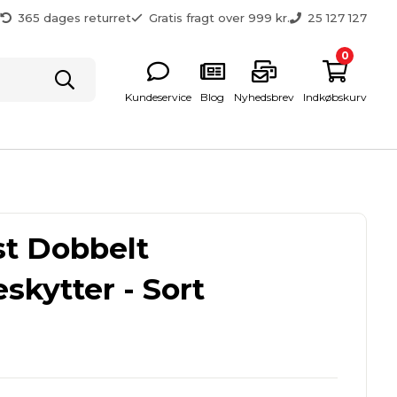
g
365 dages returret
Gratis fragt over 999 kr.
25 127 127
0
Kundeservice
Blog
Nyhedsbrev
Indkøbskurv
st Dobbelt
skytter - Sort