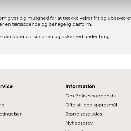
re bruger cookies for at give dig den bedst mulige oplevelse m
om giver dig mulighed for at trække vejret frit og ubesværet.
denne hjemmeside fungerer; andre hjælper os med at forstå, hvor
ver en tætsiddende og behagelig pasform.
, der sikrer din sundhed og sikkerhed under brug.
edjepartsteknologier til marketing formål. Klik på “Tillad alle” fo
vælge, hvilke typer cookies du vil acceptere.
rvice
Information
Om Bokseshoppen.dk
ng
Ofte stillede spørgsmål
tingelser
Størrelsesguides
Nyhedsbrev