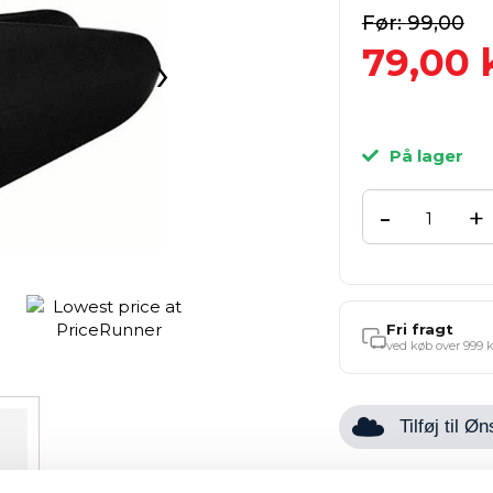
99,00
79,00
k
›
På lager
-
+
Fri fragt
ved køb over 999 k
Tilføj til 