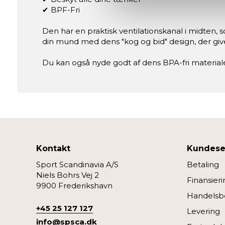
✔ BPF-Fri
Vi og vores samarbejdspartne
Den har en praktisk ventilationskanal i midten, s
Nogle er essentielle for, at 
din mund med dens "kog og bid" design, der gi
forbedre den.
Du kan også nyde godt af dens BPA-fri materiale
Vi anvender også første- og tr
eller klik på “Tilpas” for at 
Kontakt
Kundese
Sport Scandinavia A/S
Betaling
Niels Bohrs Vej 2
Finansieri
9900 Frederikshavn
Handelsbe
+45 25 127 127
Levering
info@spsca.dk