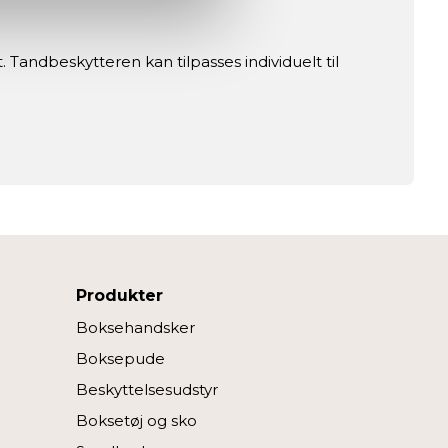
ed fitnessshoppen.dk.
 Tandbeskytteren kan tilpasses individuelt til
dan du bruger siden, så vi kan
r at fortsætte som angivet,
Produkter
Boksehandsker
Boksepude
Beskyttelsesudstyr
Boksetøj og sko