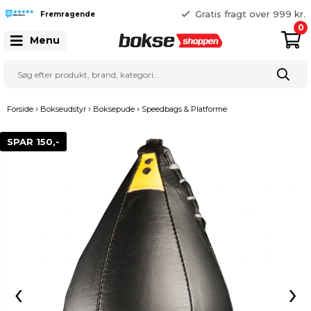
365 dages returret
Gratis fragt over 999 kr.
Fremragende
25 127 127
0
Menu
›
›
›
Forside
Bokseudstyr
Boksepude
Speedbags & Platforme
SPAR 150,-
‹
›