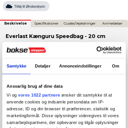
Tilføj til Ønskeskyen
Beskrivelse
Specifikationer
Guides/Vejledninger
Anmeldelser
Everlast Kænguru Speedbag - 20 cm
Everlast Kænguru Speedbag – 20 cm
er udviklet til
boksere, der vil have det ypperste inden for materiale og
balance. Den lette konstruktion giver lynhurtig respons og
skarp præcision i hver slagserie.
Samtykke
Detaljer
Annonceindstillinger
Om
Kængurulæder
– ultra-premium materiale, ekstremt let
Ansvarlig brug af dine data
og slidstærkt.
Perfekt balanceret
– optimeret design for ensartet og
Vi og
vores 1022 partnere
ønsker dit samtykke til at
nøjagtig rebound.
anvende cookies og indsamle persondata om IP-
20 cm højde
– ideel størrelse til tempo- og
tekniktræning.
adresse, ID og din browser til præferencer, statistik og
500 gram vægt
– giver hurtig respons og høj kontrol.
marketingformål. Disse oplysninger videregives til vores
Luftfyldt kerne
– stabil og effektiv tilbageslagskraft.
samarbejdspartnere, der opbevarer og tilgår oplysninger