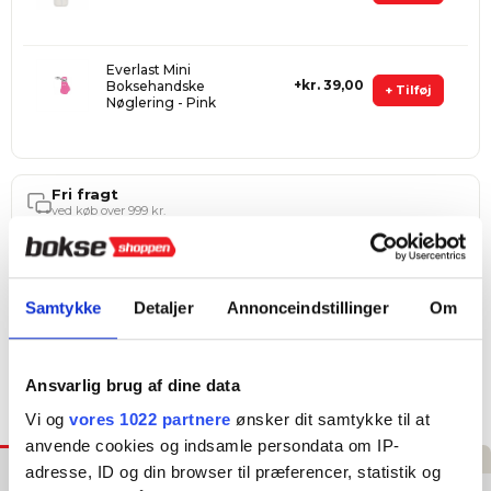
Everlast Mini
kr. 39,00
Boksehandske
+ Tilføj
Nøglering - Pink
Fri fragt
ved køb over 999 kr.
Hurtig levering
1–3 hverdage
4,8 ★ på E-mærket
Samtykke
Detaljer
Annonceindstillinger
Om
Verificeret webshop
Ansvarlig brug af dine data
Tilføj til Ønskeskyen
Vi og
vores 1022 partnere
ønsker dit samtykke til at
anvende cookies og indsamle persondata om IP-
Beskrivelse
Specifikationer
Guides/Vejledninger
Anmeldelser
adresse, ID og din browser til præferencer, statistik og