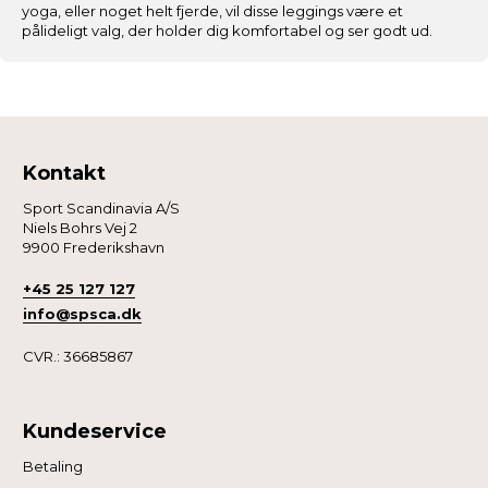
yoga, eller noget helt fjerde, vil disse leggings være et
give dig den bedst mulige oplevelse med
pålideligt valg, der holder dig komfortabel og ser godt ud.
fitnessshoppen.dk.
Nogle er essentielle for, at denne hjemmeside fungerer;
andre hjælper os med at forstå, hvordan du bruger siden,
så vi kan forbedre den.
Kontakt
Vi anvender også første- og tredjepartsteknologier til
Sport Scandinavia A/S
Niels Bohrs Vej 2
marketing formål. Klik på “Tillad alle” for at fortsætte som
9900 Frederikshavn
angivet, eller klik på “Tilpas” for at vælge, hvilke typer
cookies du vil acceptere.
+45 25 127 127
info@spsca.dk
CVR.: 36685867
Kundeservice
Betaling