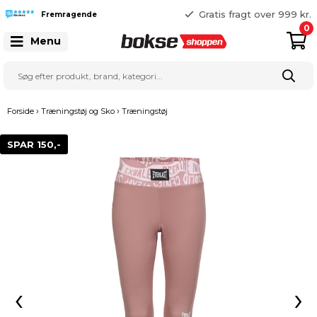
365 dages returret
Gratis fragt over 999 kr.
Fremragende
25 127 127
0
Menu
›
›
Forside
Træningstøj og Sko
Træningstøj
SPAR 150,-
‹
›