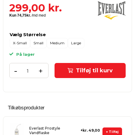
299,00
kr.
Vælg Størrelse
X-Small
Small
Medium
Large
På lager
-
+
Tilføj til kurv
Tilkøbsprodukter
Everlast Prostyle
kr. 49,00
+ Tilføj
Vandflaske