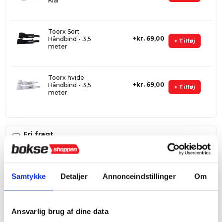
Klar
Toorx Sort
kr. 69,00
Håndbind - 3,5
+ Tilføj
meter
Toorx hvide
kr. 69,00
Håndbind - 3,5
+ Tilføj
meter
Fri fragt
ved køb over 999 kr.
Hurtig levering
1–3 hverdage
Samtykke
Detaljer
Annonceindstillinger
Om
4,8 ★ på E-mærket
Verificeret webshop
Ansvarlig brug af dine data