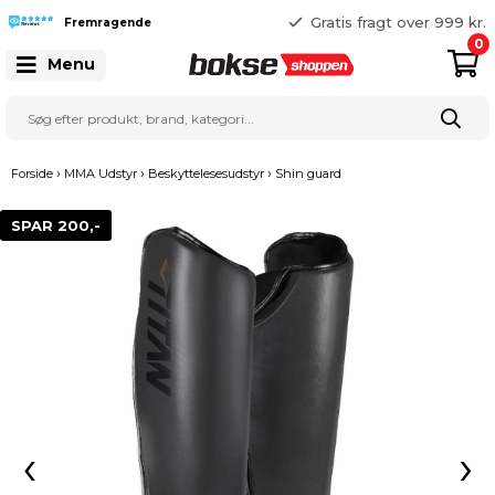
365 dages returret
Gratis fragt over 999 kr.
Fremragende
25 127 127
0
Menu
›
›
›
Forside
MMA Udstyr
Beskyttelesesudstyr
Shin guard
SPAR 200,-
‹
›