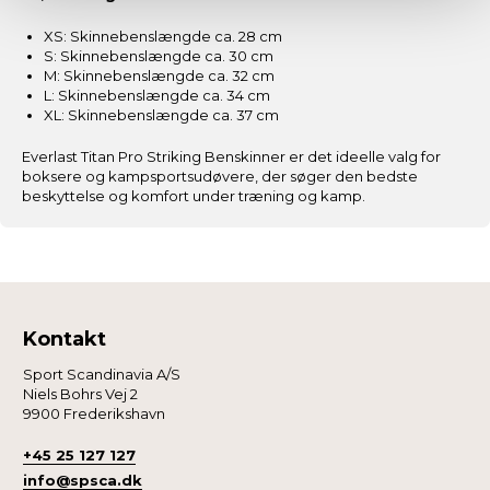
Dine valg anvendes på hele websitet.
XS: Skinnebenslængde ca. 28 cm
S: Skinnebenslængde ca. 30 cm
M: Skinnebenslængde ca. 32 cm
Vi og vores samarbejdspartnere bruger cookies for at
L: Skinnebenslængde ca. 34 cm
give dig den bedst mulige oplevelse med
XL: Skinnebenslængde ca. 37 cm
fitnessshoppen.dk.
Everlast Titan Pro Striking Benskinner er det ideelle valg for
boksere og kampsportsudøvere, der søger den bedste
Nogle er essentielle for, at denne hjemmeside fungerer;
beskyttelse og komfort under træning og kamp.
andre hjælper os med at forstå, hvordan du bruger siden,
så vi kan forbedre den.
Vi anvender også første- og tredjepartsteknologier til
marketing formål. Klik på “Tillad alle” for at fortsætte som
Kontakt
angivet, eller klik på “Tilpas” for at vælge, hvilke typer
cookies du vil acceptere.
Sport Scandinavia A/S
Niels Bohrs Vej 2
9900 Frederikshavn
+45 25 127 127
info@spsca.dk