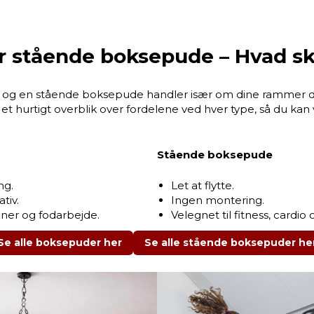
 stående boksepude – Hvad sk
og en stående boksepude handler især om dine rammer 
du et hurtigt overblik over fordelene ved hver type, så du ka
Stående boksepude
ng.
Let at flytte.
tiv.
Ingen montering.
oner og fodarbejde.
Velegnet til fitness, card
Se alle boksepuder her
Se alle stående boksepuder he