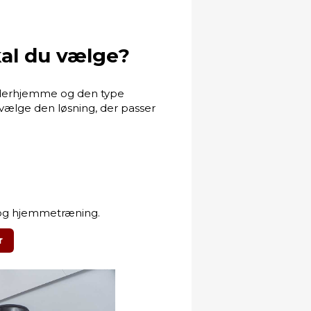
al du vælge?
derhjemme og den type
n vælge den løsning, der passer
io og hjemmetræning.
r