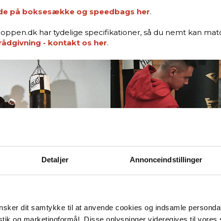
ide på boksesække og speedbags her
.
ppen.dk har tydelige specifikationer, så du nemt kan match
rådgivning - kontakt os her
.
Detaljer
Annonceindstillinger
sker dit samtykke til at anvende cookies og indsamle personda
istik og marketingformål. Disse oplysninger videregives til vore