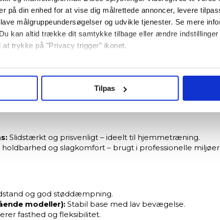
ler – Forskellen på “god” og “r
er på din enhed for at vise dig målrettede annoncer, levere tilpas
 lave målgruppeundersøgelser og udvikle tjenester. Se mere inf
Du kan altid trække dit samtykke tilbage eller ændre indstillinger
r afgør kvaliteten.
Fyld og ydermateriale har enorm betyd
 at trykke på "Privacy trigger" ikonet.
ing
. Det rigtige fyld giver en mere “ren” slagfølelse og re
.
så gerne:
oksepuder i flere niveauer: Lettere modeller til børn, un
nger om din placering, der kan være nøjagtig inden for få meter
Tilpas
otion og heavy-duty boksepuder til intensiv og daglig træni
seret på en scanning af dens unikke karakteristika (fingerprinting
ebsitet.
re bruger cookies for at give dig den bedst mulige oplevelse m
s:
Slidstærkt og prisvenligt – ideelt til hjemmetræning.
holdbarhed og slagkomfort – brugt i professionelle miljøer
denne hjemmeside fungerer; andre hjælper os med at forstå, hvor
edjepartsteknologier til marketing formål. Klik på “Tillad alle” fo
dstand og god støddæmpning.
vælge, hvilke typer cookies du vil acceptere.
tående modeller):
Stabil base med lav bevægelse.
rer fasthed og fleksibilitet.