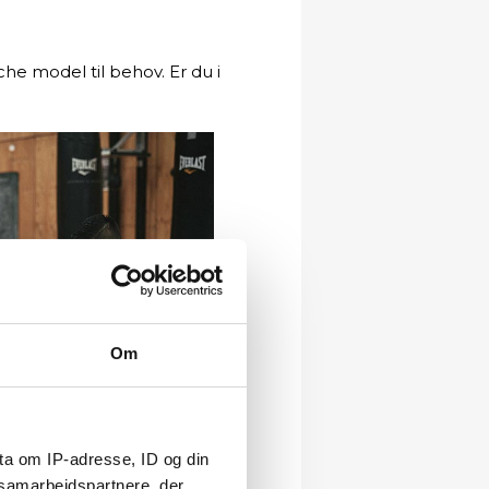
e model til behov. Er du i
Om
ta om IP-adresse, ID og din
s samarbejdspartnere, der