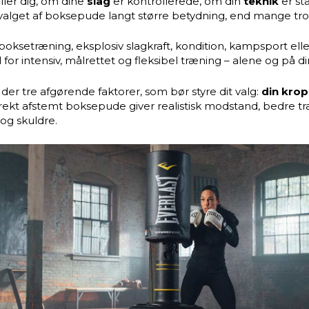
ler dig, om dine
slag
er kontrollerede, om din
teknik
er st
 valget af boksepude langt større betydning, end mange tro
boksetræning, eksplosiv slagkraft, kondition, kampsport elle
for intensiv, målrettet og fleksibel træning – alene og på 
er tre afgørende faktorer, som bør styre dit valg:
din kro
rrekt afstemt boksepude giver realistisk modstand, bedre 
 og skuldre.