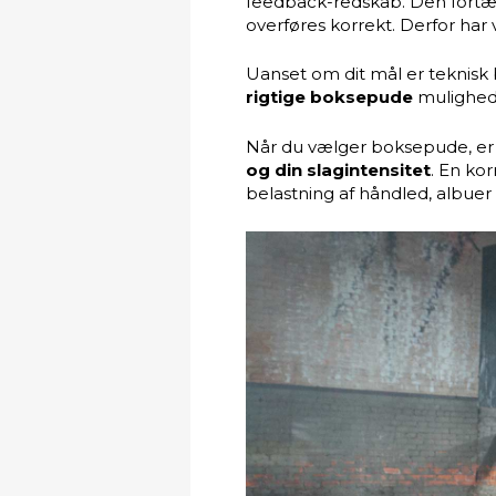
feedback-redskab. Den fortæl
overføres korrekt. Derfor har
Uanset om dit mål er teknisk 
rigtige boksepude
mulighed 
Når du vælger boksepude, er d
og din slagintensitet
. En ko
belastning af håndled, albuer