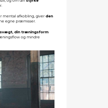
abil, og om din
styrke
r.
r mental afkobling, giver
den
dine egne præmisser.
psvægt, din træningsform
træningsflow og mindre