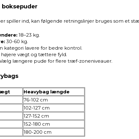
å boksepuder
 spiller ind, kan følgende retningslinjer bruges som et s
yndere:
18–23 kg.
e:
30-60 kg.
 kategori lavere for bedre kontrol.
højere vægt og tættere fyld.
Vælg længere pude for flere træf-zoneniveauer.
avybags
vægt
Heavybag længde
76-102 cm
102-127 cm
127-152 cm
152-180 cm
180-200 cm