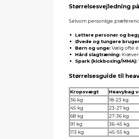
Størrelsesvejledning p
Selvom personlige præferencer
Lettere personer og beg
Øvede og tungere bruger
Børn og unge:
Vælg ofte én
Hård slagtræning:
Kræver 
Spark (kickboxing/MMA):
Størrelsesguide til he
Kropsvægt
Heavybag 
36 kg
18-23 kg
45 kg
23-27 kg
68 kg
27-36 kg
91 kg
36-45 kg
113 kg
45-55 kg