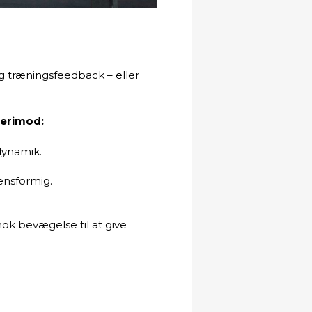
ig træningsfeedback – eller
derimod:
ynamik.
ensformig.
nok bevægelse til at give