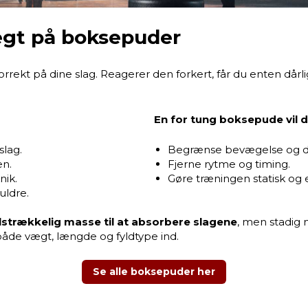
ægt på boksepuder
rekt på dine slag. Reagerer den forkert, får du enten dårl
En for tung boksepude vil 
slag.
Begrænse bevægelse og d
en.
Fjerne rytme og timing.
nik.
Gøre træningen statisk og 
uldre.
ilstrækkelig masse til at absorbere slagene
, men stadig 
r både vægt, længde og fyldtype ind.
Se alle boksepuder her