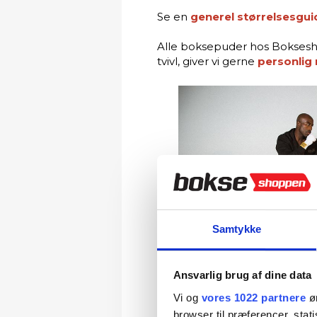
Se en
generel størrelsesgu
Alle boksepuder hos Boksesho
tvivl, giver vi gerne
personlig 
Samtykke
Ansvarlig brug af dine data
Vi og
vores 1022 partnere
øn
browser til præferencer, stat