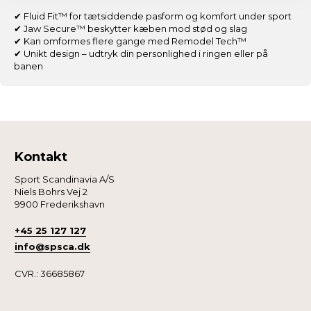
✔ Fluid Fit™ for tætsiddende pasform og komfort under sport
Vi og vores samarbejdspartnere bruger cookies for at
✔ Jaw Secure™ beskytter kæben mod stød og slag
give dig den bedst mulige oplevelse med
✔ Kan omformes flere gange med Remodel Tech™
✔ Unikt design – udtryk din personlighed i ringen eller på
fitnessshoppen.dk.
banen
Nogle er essentielle for, at denne hjemmeside fungerer;
andre hjælper os med at forstå, hvordan du bruger siden,
så vi kan forbedre den.
Kontakt
Vi anvender også første- og tredjepartsteknologier til
marketing formål. Klik på “Tillad alle” for at fortsætte som
Sport Scandinavia A/S
angivet, eller klik på “Tilpas” for at vælge, hvilke typer
Niels Bohrs Vej 2
9900 Frederikshavn
cookies du vil acceptere.
+45 25 127 127
info@spsca.dk
CVR.: 36685867