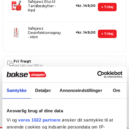
Safejawz Etui til
kr. 149,00
Tandbeskytter -
+ Tilføj
Rød
Safejawz
kr. 149,00
Desinfektionsspray
+ Tilføj
- Mint
Fri fragt
ved køb over 999 kr.
Hurtig levering
1–3 hverdage
Samtykke
Detaljer
Annonceindstillinger
Om
4,8 ★ på E-mærket
Verificeret webshop
Ansvarlig brug af dine data
Tilføj til Ønskeskyen
Vi og
vores 1022 partnere
ønsker dit samtykke til at
anvende cookies og indsamle persondata om IP-