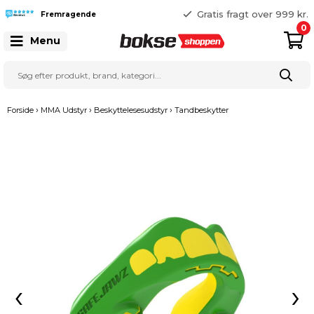
365 dages returret
Gratis fragt over 999 kr.
Fremragende
25 127 127
0
Menu
›
›
›
Forside
MMA Udstyr
Beskyttelesesudstyr
Tandbeskytter
‹
›