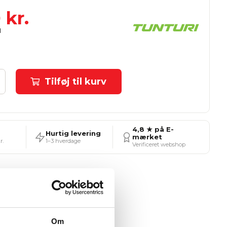
0
kr.
Tilføj til kurv
4,8 ★ på E-
Hurtig levering
mærket
r.
1–3 hverdage
Verificeret webshop
Ønskeskyen
Om