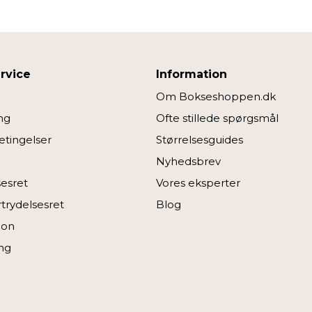
edjepartsteknologier til marketing formål. Klik på “Tillad alle” fo
vælge, hvilke typer cookies du vil acceptere.
rvice
Information
Om Bokseshoppen.dk
ng
Ofte stillede spørgsmål
tingelser
Størrelsesguides
Nyhedsbrev
sesret
Vores eksperter
rtrydelsesret
Blog
ion
ng