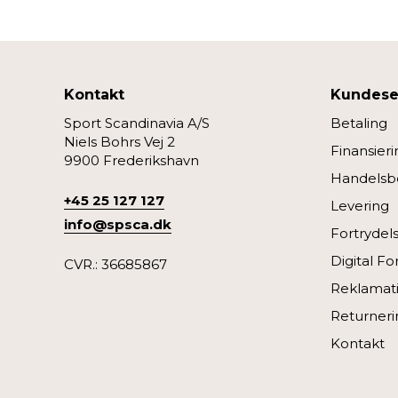
forbedre den.
Vi anvender også første- og tr
eller klik på “Tilpas” for at 
Kontakt
Kundese
Sport Scandinavia A/S
Betaling
Niels Bohrs Vej 2
Finansieri
9900 Frederikshavn
Handelsbe
+45 25 127 127
Levering
info@spsca.dk
Fortrydel
Digital Fo
CVR.: 36685867
Reklamat
Returneri
Kontakt