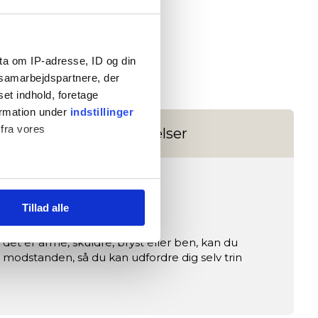
ta om IP-adresse, ID og din
s samarbejdspartnere, der
set indhold, foretage
ormation under
indstillinger
 fra vores
Anmeldelser
Tillad alle
)
et er arme, skuldre, bryst eller ben, kan du
 modstanden, så du kan udfordre dig selv trin
ed fitnessshoppen.dk.
dan du bruger siden, så vi kan