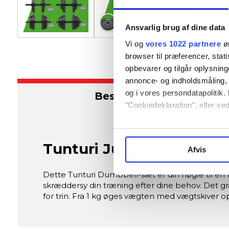
Ansvarlig brug af dine data
Vi og
vores 1022 partnere
øn
browser til præferencer, stat
opbevarer og tilgår oplysning
annonce- og indholdsmåling,
og i vores persondatapolitik. 
Beskrivelse
"Cookiedeklaration", eller ved
Hvis du tillader det, vil vi og
Indsamle præcise oplysni
Tunturi Justerbar Vinyl 
Afvis
Identificere din enhed ba
Dine valg anvendes på hele w
Dette Tunturi Dumbbell-sæt er din nøgle til en 
skræddersy din træning efter dine behov. Det gr
Vi og vores samarbejdspartne
for trin. Fra 1 kg øges vægten med vægtskiver o
Nogle er essentielle for, at 