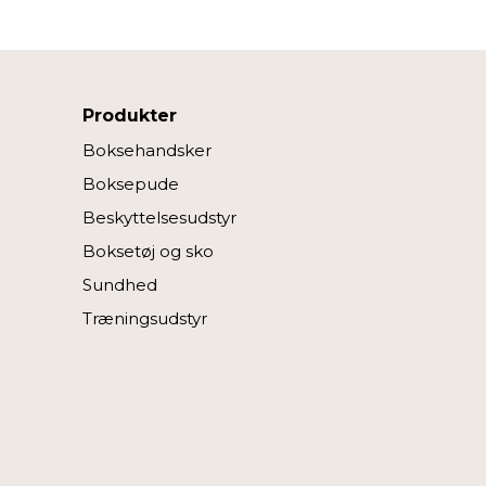
r at fortsætte som angivet,
Produkter
Boksehandsker
Boksepude
Beskyttelsesudstyr
Boksetøj og sko
Sundhed
Træningsudstyr