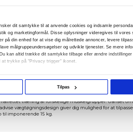
sker dit samtykke til at anvende cookies og indsamle personda
istik og marketingformål. Disse oplysninger videregives til vore
er på din enhed for at vise dig målrettede annoncer, levere tilpas
 lave målgruppeundersøgelser og udvikle tjenester. Se mere inf
Du kan altid trække dit samtykke tilbage eller ændre indstillinger
Specifikationer
 at trykke på "Privacy trigger" ikonet.
så gerne:
nger om din placering, der kan være nøjagtig inden for få meter
Håndvægt - 15 kg
Tilpas
seret på en scanning af dens unikke karakteristika (fingerprinting
ebsitet.
målrettet træning af forskellige muskelgrupper. Uanset om d
advise vægtøgningsdesign giver dig mulighed for at tilpasse
re bruger cookies for at give dig den bedst mulige oplevelse m
p til imponerende 15 kg.
denne hjemmeside fungerer; andre hjælper os med at forstå, hvor