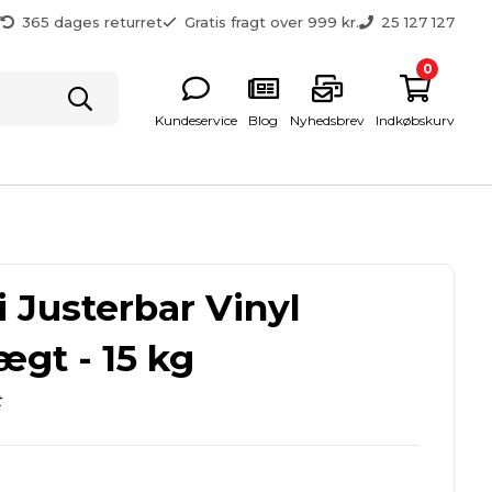
g
365 dages returret
Gratis fragt over 999 kr.
25 127 127
0
Kundeservice
Blog
Nyhedsbrev
Indkøbskurv
i Justerbar Vinyl
gt - 15 kg
t