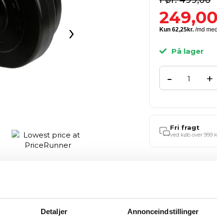
499,00
249,0
›
På lager
-
+
Fri fragt
ved køb over 999 k
Tilføj til 
Detaljer
Annonceindstillinger