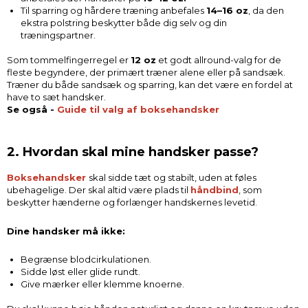
Til sparring og hårdere træning anbefales
14–16 oz
, da den
ekstra polstring beskytter både dig selv og din
træningspartner.
Som tommelfingerregel er
12 oz
et godt allround-valg for de
fleste begyndere, der primært træner alene eller på sandsæk.
Træner du både sandsæk og sparring, kan det være en fordel at
have to sæt handsker.
Se også -
Guide til valg af boksehandsker
2. Hvordan skal mine handsker passe?
Boksehandsker
skal sidde tæt og stabilt, uden at føles
ubehagelige. Der skal altid være plads til
håndbind
, som
beskytter hænderne og forlænger handskernes levetid.
Dine handsker må ikke:
Begrænse blodcirkulationen.
Sidde løst eller glide rundt.
Give mærker eller klemme knoerne.