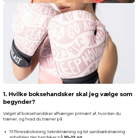
1. Hvilke boksehandsker skal jeg vælge som
begynder?
Valget af boksehandsker afhænger primært af, hvordan du
træner, og hvad du træner på.
Til fitnessboksning, tekniktræning og let sandsækstræning
anbefales der handsker på
10–12 oz.