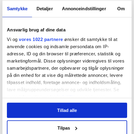
Samtykke
Detaljer
Annonceindstillinger
Om
En boksepude
kan godt bruges udenfor på en tør dag
, men
bør altid opbevares indendørs bagefter. Hvis en boksepude er
egnet til udendørs brug, vil det fremgå tydeligt af
produktbeskrivelsen.
Ansvarlig brug af dine data
Vi og
vores 1022 partnere
ønsker dit samtykke til at
4. Hvordan monterer jeg min boksepude
anvende cookies og indsamle persondata om IP-
korrekt?
adresse, ID og din browser til præferencer, statistik og
marketingformål. Disse oplysninger videregives til vores
Korrekt montering er vigtig for både sikkerhed og holdbarhed.
samarbejdspartnere, der opbevarer og tilgår oplysninger
Valget afhænger af, hvilken type ophæng du vælger.
på din enhed for at vise dig målrettede annoncer, levere
Loftkrog:
tilpasset indhold, foretage annonce- og indholdsmåling,
Kræver et solidt loft og korrekt dimensionerede skruer og
lave målgruppeundersøgelser og udvikle tjenester. Se
rawlplugs. Loftet skal kunne bære både puden og den
mere information under
indstillinger
og i vores
belastning, der opstår under træning.
persondatapolitik. Du kan altid trække dit samtykke
Vægmontering:
Tillad alle
tilbage eller ændre indstillinger fra vores
Monteres direkte i væggen og kræver, at beslag og
"Cookiedeklaration", eller ved at trykke på "Privacy
fastgørelse passer til vægtypen, fx beton eller murværk.
trigger" ikonet.
Tilpas
Stativ: