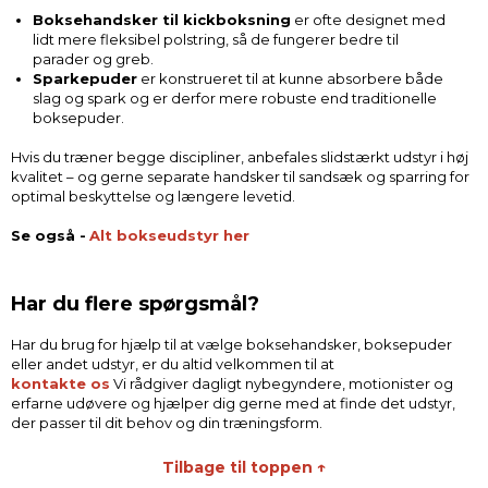
cookies du vil acceptere.
Boksehandsker til kickboksning
er ofte designet med
lidt mere fleksibel polstring, så de fungerer bedre til
parader og greb.
Sparkepuder
er konstrueret til at kunne absorbere både
slag og spark og er derfor mere robuste end traditionelle
boksepuder.
Hvis du træner begge discipliner, anbefales slidstærkt udstyr i høj
kvalitet – og gerne separate handsker til sandsæk og sparring for
optimal beskyttelse og længere levetid.
Se også -
Alt bokseudstyr her
Har du flere spørgsmål?
Har du brug for hjælp til at vælge boksehandsker, boksepuder
eller andet udstyr, er du altid velkommen til at
kontakte os
Vi rådgiver dagligt nybegyndere, motionister og
erfarne udøvere og hjælper dig gerne med at finde det udstyr,
der passer til dit behov og din træningsform.
Tilbage til toppen ↑