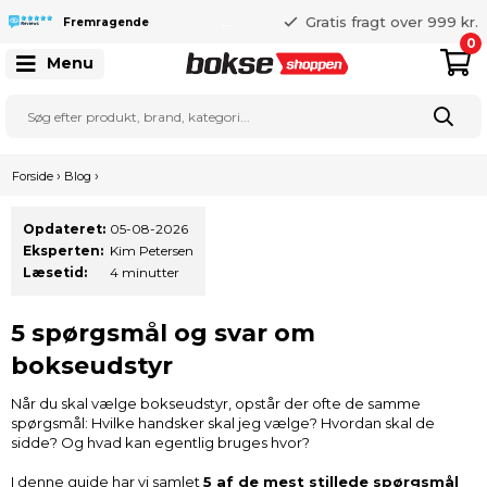
365 dages returret
Gratis fragt over 999 kr.
Fremragende
25 127 127
0
Menu
›
›
Forside
Blog
Opdateret:
05-08-2026
Eksperten:
Kim Petersen
Læsetid:
4 minutter
5 spørgsmål og svar om
bokseudstyr
Når du skal vælge bokseudstyr, opstår der ofte de samme
spørgsmål: Hvilke handsker skal jeg vælge? Hvordan skal de
sidde? Og hvad kan egentlig bruges hvor?
I denne guide har vi samlet
5 af de mest stillede spørgsmål