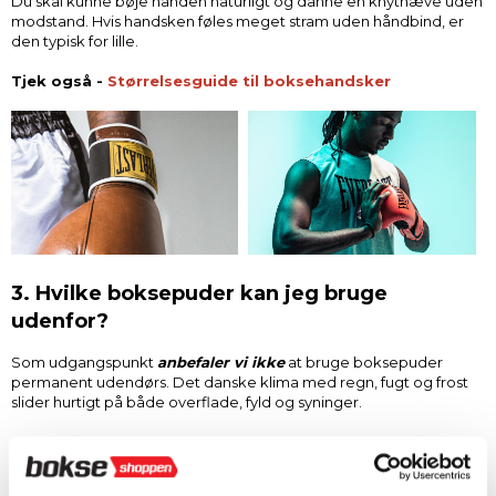
Du skal kunne bøje hånden naturligt og danne en knytnæve uden
modstand. Hvis handsken føles meget stram uden håndbind, er
den typisk for lille.
Tjek også -
Størrelsesguide til boksehandsker
3. Hvilke boksepuder kan jeg bruge
udenfor?
Som udgangspunkt
anbefaler vi
ikke
at bruge boksepuder
permanent udendørs. Det danske klima med regn, fugt og frost
slider hurtigt på både overflade, fyld og syninger.
Fugt kan trænge ind i fyldet og give dårlig lugt, mens frost kan
gøre materialet stift og mere udsat for revner. Lynlåse og
ophæng slides også markant hurtigere udendørs.